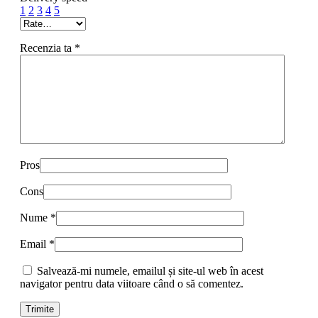
1
2
3
4
5
Recenzia ta
*
Pros
Cons
Nume
*
Email
*
Salvează-mi numele, emailul și site-ul web în acest
navigator pentru data viitoare când o să comentez.