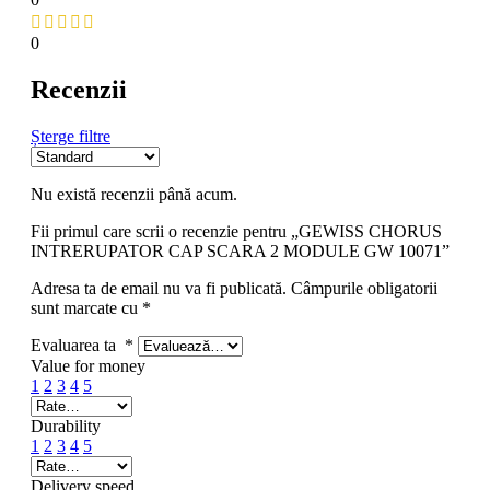
0
Recenzii
Șterge filtre
Nu există recenzii până acum.
Fii primul care scrii o recenzie pentru „GEWISS CHORUS
INTRERUPATOR CAP SCARA 2 MODULE GW 10071”
Adresa ta de email nu va fi publicată.
Câmpurile obligatorii
sunt marcate cu
*
Evaluarea ta
*
Value for money
1
2
3
4
5
Durability
1
2
3
4
5
Delivery speed