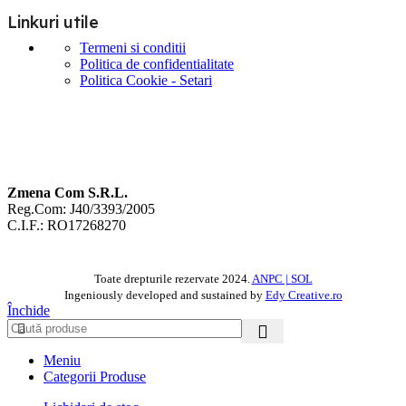
Linkuri utile
Termeni si conditii
Politica de confidentialitate
Politica Cookie - Setari
Zmena Com S.R.L.
Reg.Com: J40/3393/2005
C.I.F.: RO17268270
Toate drepturile rezervate
2024.
ANPC |
SOL
Ingeniously developed and sustained by
Edy Creative.ro
Închide
Meniu
Categorii Produse