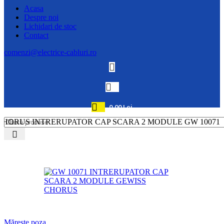
Acasa
Despre noi
Lichidari de stoc
Contact
comenzi@electrice-cabluri.ro
0,00
Lei
CHORUS INTRERUPATOR CAP SCARA 2 MODULE GW 10071
Mărește poza