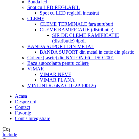
Banda led
Spot cu LED REGLABIL
Spot cu LED reglabil incastrat
CLEME
CLEME TERMINALE fara suruburi
CLEME RAMIFICATIE (distributie)
SIR DE CLEME RAMIFICATIE
(distributie) 4poli
BANDA SUPORT DIN METAL
BANDA SUPORT din metal in cutie din plastic
Coliere (fasete) din NYLON 66 – ISO 2001
Baza autocolanta pentru coliere
VIMAR
VIMAR NEVE
VIMAR PLANA
MINI-INTR. 6KA C10 2P 100126
Acasa
Despre noi
Contact
Favorite
Cont / Înregistrare
Coș
Închide