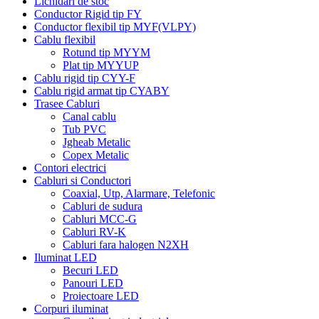
Lichidari de stoc
Conductor Rigid tip FY
Conductor flexibil tip MYF(VLPY)
Cablu flexibil
Rotund tip MYYM
Plat tip MYYUP
Cablu rigid tip CYY-F
Cablu rigid armat tip CYABY
Trasee Cabluri
Canal cablu
Tub PVC
Jgheab Metalic
Copex Metalic
Contori electrici
Cabluri si Conductori
Coaxial, Utp, Alarmare, Telefonic
Cabluri de sudura
Cabluri MCC-G
Cabluri RV-K
Cabluri fara halogen N2XH
Iluminat LED
Becuri LED
Panouri LED
Proiectoare LED
Corpuri iluminat