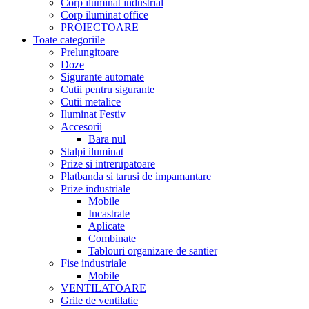
Corp iluminat industrial
Corp iluminat office
PROIECTOARE
Toate categoriile
Prelungitoare
Doze
Sigurante automate
Cutii pentru sigurante
Cutii metalice
Iluminat Festiv
Accesorii
Bara nul
Stalpi iluminat
Prize si intrerupatoare
Platbanda si tarusi de impamantare
Prize industriale
Mobile
Incastrate
Aplicate
Combinate
Tablouri organizare de santier
Fise industriale
Mobile
VENTILATOARE
Grile de ventilatie