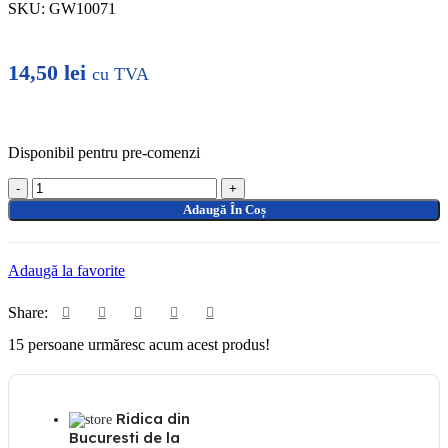
SKU:
GW10071
14,50
lei
cu TVA
Disponibil pentru pre-comenzi
Cantitate
GEWISS
Adaugă În Coș
CHORUS
INTRERUPATOR
CAP
Adaugă la favorite
SCARA
2
MODULE
Share:
GW
15
persoane urmăresc acum acest produs!
10071
Ridica din
Bucuresti de la