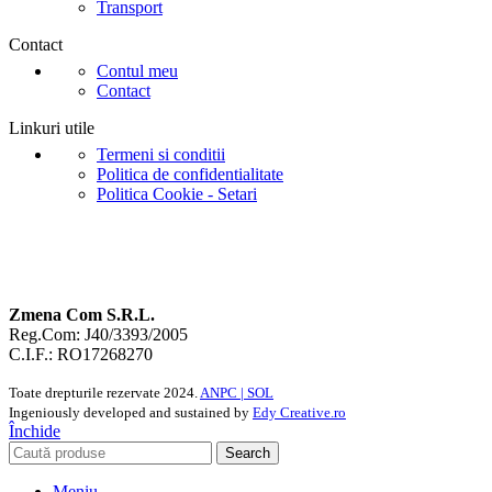
Transport
Contact
Contul meu
Contact
Linkuri utile
Termeni si conditii
Politica de confidentialitate
Politica Cookie - Setari
Zmena Com S.R.L.
Reg.Com: J40/3393/2005
C.I.F.: RO17268270
Toate drepturile rezervate
2024.
ANPC |
SOL
Ingeniously developed and sustained by
Edy Creative.ro
Închide
Search
Meniu