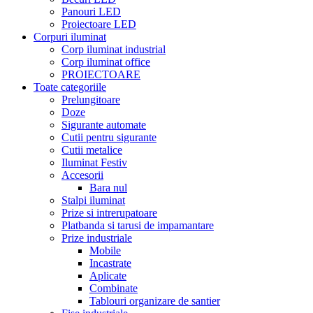
Panouri LED
Proiectoare LED
Corpuri iluminat
Corp iluminat industrial
Corp iluminat office
PROIECTOARE
Toate categoriile
Prelungitoare
Doze
Sigurante automate
Cutii pentru sigurante
Cutii metalice
Iluminat Festiv
Accesorii
Bara nul
Stalpi iluminat
Prize si intrerupatoare
Platbanda si tarusi de impamantare
Prize industriale
Mobile
Incastrate
Aplicate
Combinate
Tablouri organizare de santier