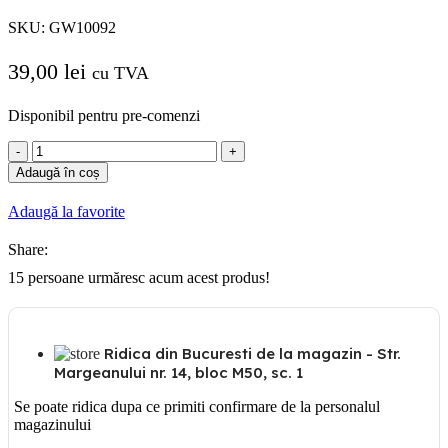
SKU:
GW10092
39,00
lei
cu TVA
Disponibil pentru pre-comenzi
Cantitate
GW
Adaugă în coș
10092
Intrerupator
Adaugă la favorite
cruce
luminos
Share:
1
modul
15
persoane urmăresc acum acest produs!
GEWISS
CHORUS
Ridica din Bucuresti de la magazin - Str.
Margeanului nr. 14, bloc M50, sc. 1
Se poate ridica dupa ce primiti confirmare de la personalul
magazinului