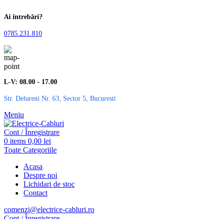
Ai întrebări?
0785.231.810
L-V: 08.00 - 17.00
Str. Delureni Nr. 63, Sector 5, Bucuresti
Meniu
Cont / Înregistrare
0
items
0,00
lei
Toate Categoriile
Acasa
Despre noi
Lichidari de stoc
Contact
comenzi@electrice-cabluri.ro
Cont / Înregistrare