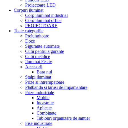
Proiectoare LED
Corpuri iluminat
Corp iluminat industrial
Corp iluminat office
PROIECTOARE
Toate categoriile
Prelungitoare
Doze
Sigurante automate
Cutii pentru sigurante
Cutii metalice
Iluminat Festiv
Accesorii
Bara nul
Stalpi iluminat
Prize si intrerupatoare
Platbanda si tarusi de impamantare
Prize industriale
Mobile
Incastrate
Aplicate
Combinate
Tablouri organizare de santier
Fise industriale