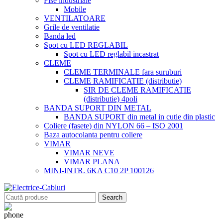
Fise industriale
Mobile
VENTILATOARE
Grile de ventilatie
Banda led
Spot cu LED REGLABIL
Spot cu LED reglabil incastrat
CLEME
CLEME TERMINALE fara suruburi
CLEME RAMIFICATIE (distributie)
SIR DE CLEME RAMIFICATIE
(distributie) 4poli
BANDA SUPORT DIN METAL
BANDA SUPORT din metal in cutie din plastic
Coliere (fasete) din NYLON 66 – ISO 2001
Baza autocolanta pentru coliere
VIMAR
VIMAR NEVE
VIMAR PLANA
MINI-INTR. 6KA C10 2P 100126
Search