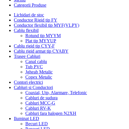
Categorii Produse
Lichidari de stoc
Conductor Rigid tip FY
Conductor flexibil tip MYF(VLPY)
Cablu flexibil
Rotund tip MYYM
Plat tip MYYUP
Cablu rigid tip CYY-F
Cablu rigid armat tip CYABY
Trasee Cabluri
Canal cablu
Tub PVC
Jgheab Metalic
Copex Metalic
Contori electrici
Cabluri si Conductori
Coaxial, Utp, Alarmare, Telefonic
Cabluri de sudura
Cabluri MCC-G
Cabluri RV-K
Cabluri fara halogen N2XH
Iluminat LED
Becuri LED
Panouri LED