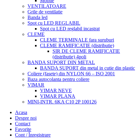
Mobile
VENTILATOARE
Grile de ventilatie
Banda led
Spot cu LED REGLABIL
Spot cu LED reglabil incastrat
CLEME
CLEME TERMINALE fara suruburi
CLEME RAMIFICATIE (distributie)
SIR DE CLEME RAMIFICATIE
(distributie) 4poli
BANDA SUPORT DIN METAL
BANDA SUPORT din metal in cutie din plastic
Coliere (fasete) din NYLON 66 – ISO 2001
Baza autocolanta pentru coliere
VIMAR
VIMAR NEVE
VIMAR PLANA
MINI-INTR. 6KA C10 2P 100126
Acasa
Despre noi
Contact
Favorite
Cont / Înregistrare