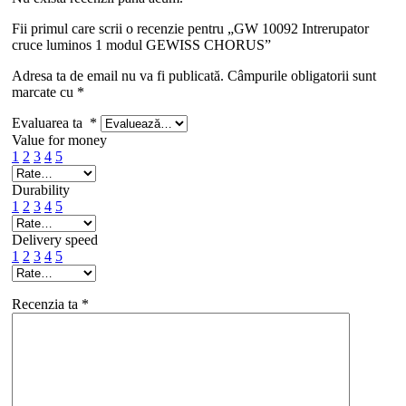
Fii primul care scrii o recenzie pentru „GW 10092 Intrerupator
cruce luminos 1 modul GEWISS CHORUS”
Adresa ta de email nu va fi publicată.
Câmpurile obligatorii sunt
marcate cu
*
Evaluarea ta
*
Value for money
1
2
3
4
5
Durability
1
2
3
4
5
Delivery speed
1
2
3
4
5
Recenzia ta
*