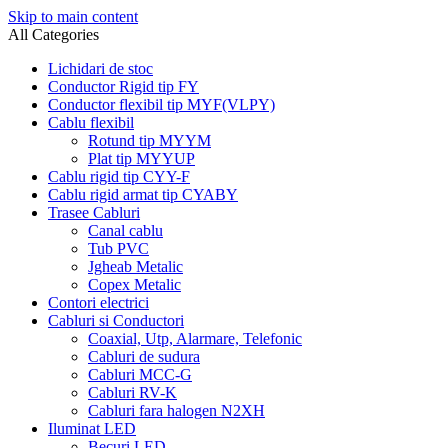
Skip to main content
All Categories
Lichidari de stoc
Conductor Rigid tip FY
Conductor flexibil tip MYF(VLPY)
Cablu flexibil
Rotund tip MYYM
Plat tip MYYUP
Cablu rigid tip CYY-F
Cablu rigid armat tip CYABY
Trasee Cabluri
Canal cablu
Tub PVC
Jgheab Metalic
Copex Metalic
Contori electrici
Cabluri si Conductori
Coaxial, Utp, Alarmare, Telefonic
Cabluri de sudura
Cabluri MCC-G
Cabluri RV-K
Cabluri fara halogen N2XH
Iluminat LED
Becuri LED