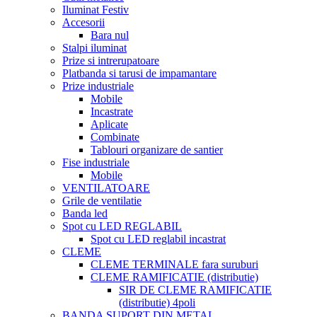
Iluminat Festiv
Accesorii
Bara nul
Stalpi iluminat
Prize si intrerupatoare
Platbanda si tarusi de impamantare
Prize industriale
Mobile
Incastrate
Aplicate
Combinate
Tablouri organizare de santier
Fise industriale
Mobile
VENTILATOARE
Grile de ventilatie
Banda led
Spot cu LED REGLABIL
Spot cu LED reglabil incastrat
CLEME
CLEME TERMINALE fara suruburi
CLEME RAMIFICATIE (distributie)
SIR DE CLEME RAMIFICATIE
(distributie) 4poli
BANDA SUPORT DIN METAL