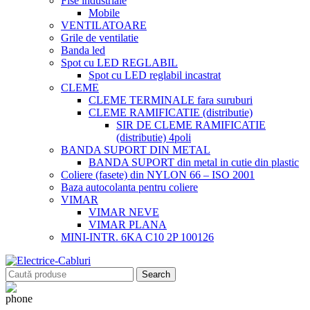
Fise industriale
Mobile
VENTILATOARE
Grile de ventilatie
Banda led
Spot cu LED REGLABIL
Spot cu LED reglabil incastrat
CLEME
CLEME TERMINALE fara suruburi
CLEME RAMIFICATIE (distributie)
SIR DE CLEME RAMIFICATIE
(distributie) 4poli
BANDA SUPORT DIN METAL
BANDA SUPORT din metal in cutie din plastic
Coliere (fasete) din NYLON 66 – ISO 2001
Baza autocolanta pentru coliere
VIMAR
VIMAR NEVE
VIMAR PLANA
MINI-INTR. 6KA C10 2P 100126
Search