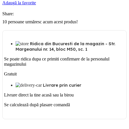
INTRERUPATOR
Adaugă la favorite
CRUCE
1M
Share:
GW
10091
10
persoane urmăresc acum acest produs!
Ridica din Bucuresti de la magazin - Str.
Margeanului nr. 14, bloc M50, sc. 1
Se poate ridica dupa ce primiti confirmare de la personalul
magazinului
Gratuit
Livrare prin curier
Livrare direct la tine acasă sau la birou
Se calculează după plasare comandă