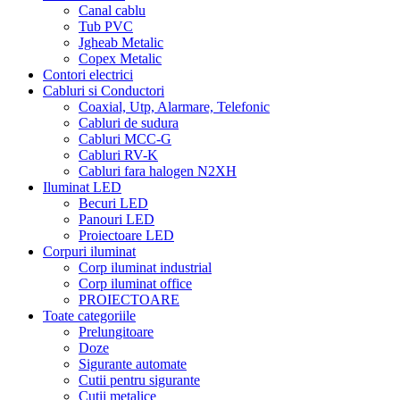
Canal cablu
Tub PVC
Jgheab Metalic
Copex Metalic
Contori electrici
Cabluri si Conductori
Coaxial, Utp, Alarmare, Telefonic
Cabluri de sudura
Cabluri MCC-G
Cabluri RV-K
Cabluri fara halogen N2XH
Iluminat LED
Becuri LED
Panouri LED
Proiectoare LED
Corpuri iluminat
Corp iluminat industrial
Corp iluminat office
PROIECTOARE
Toate categoriile
Prelungitoare
Doze
Sigurante automate
Cutii pentru sigurante
Cutii metalice