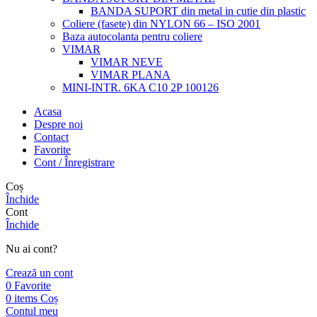
BANDA SUPORT din metal in cutie din plastic
Coliere (fasete) din NYLON 66 – ISO 2001
Baza autocolanta pentru coliere
VIMAR
VIMAR NEVE
VIMAR PLANA
MINI-INTR. 6KA C10 2P 100126
Acasa
Despre noi
Contact
Favorite
Cont / Înregistrare
Coș
Închide
Cont
Închide
Nu ai cont?
Crează un cont
0
Favorite
0
items
Coș
Contul meu