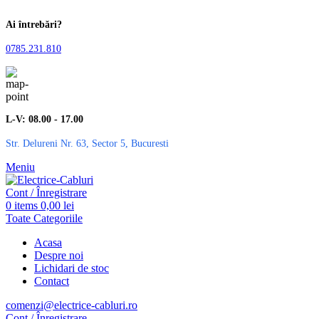
Ai întrebări?
0785.231.810
L-V: 08.00 - 17.00
Str. Delureni Nr. 63, Sector 5, Bucuresti
Meniu
Cont / Înregistrare
0
items
0,00
lei
Toate Categoriile
Acasa
Despre noi
Lichidari de stoc
Contact
comenzi@electrice-cabluri.ro
Cont / Înregistrare