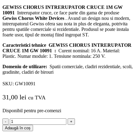
GEWISS CHORUS INTRERUPATOR CRUCE 1M GW
10091
Intrerupator cruce, ce face parte din gama de produse
Gewiss Chorus White Devices
.
Avand un design nou si modern,
intrerupatorul Gewiss ofera sau nota in plus de eleganta, potrivita
pentru spatiile comerciale si rezidentiale.
Produsul se poate instala
foarte usor, tipul de montaj fiind ingropat ST.
Caracteristici tehnice
GEWISS CHORUS INTRERUPATOR
CRUCE 1M GW 10091
:
Curent nominal: 16 A. Material:
Plastic.
Numar module: 1. Tensiune nominala: 250 V.
Domeniu de utilizare:
Spatii comerciale, cladiri rezidentiale, scoli,
gradinite, cladiri de birouri
SKU:
GW10091
31,00
lei
cu TVA
Disponibil pentru pre-comenzi
Cantitate
GEWISS
Adaugă în coș
CHORUS