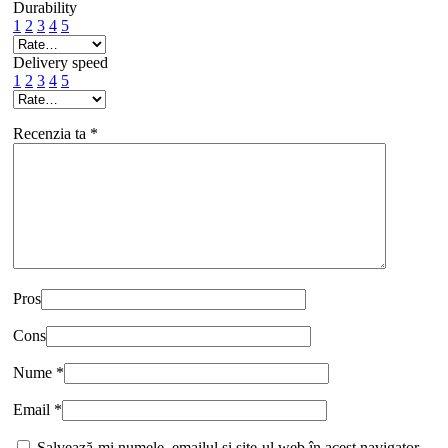
Durability
1
2
3
4
5
Delivery speed
1
2
3
4
5
Recenzia ta
*
Pros
Cons
Nume
*
Email
*
Salvează-mi numele, emailul și site-ul web în acest navigator