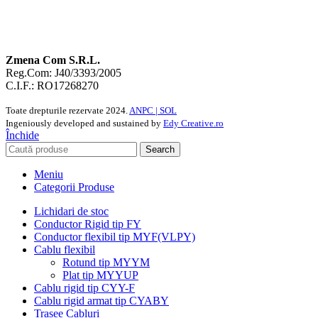
Zmena Com S.R.L.
Reg.Com: J40/3393/2005
C.I.F.: RO17268270
Toate drepturile rezervate
2024.
ANPC |
SOL
Ingeniously developed and sustained by
Edy Creative.ro
Închide
Search
Meniu
Categorii Produse
Lichidari de stoc
Conductor Rigid tip FY
Conductor flexibil tip MYF(VLPY)
Cablu flexibil
Rotund tip MYYM
Plat tip MYYUP
Cablu rigid tip CYY-F
Cablu rigid armat tip CYABY
Trasee Cabluri