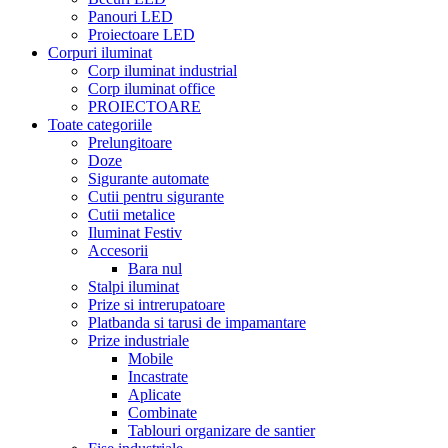
Panouri LED
Proiectoare LED
Corpuri iluminat
Corp iluminat industrial
Corp iluminat office
PROIECTOARE
Toate categoriile
Prelungitoare
Doze
Sigurante automate
Cutii pentru sigurante
Cutii metalice
Iluminat Festiv
Accesorii
Bara nul
Stalpi iluminat
Prize si intrerupatoare
Platbanda si tarusi de impamantare
Prize industriale
Mobile
Incastrate
Aplicate
Combinate
Tablouri organizare de santier