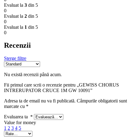
Evaluat la
3
din 5
0
Evaluat la
2
din 5
0
Evaluat la
1
din 5
0
Recenzii
Șterge filtre
Nu există recenzii până acum.
Fii primul care scrii o recenzie pentru „GEWISS CHORUS
INTRERUPATOR CRUCE 1M GW 10091”
Adresa ta de email nu va fi publicată.
Câmpurile obligatorii sunt
marcate cu
*
Evaluarea ta
*
Value for money
1
2
3
4
5