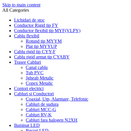
Skip to main content
All Categories
Lichidari de stoc
Conductor Rigid tip FY
Conductor flexibil tip MYF(VLPY)
Cablu flexibil
Rotund tip MYYM
Plat tip MYYUP
Cablu rigid tip CYY-F
Cablu rigid armat tip CYABY
Trasee Cabluri
Canal cablu
Tub PVC
Jgheab Metalic
Copex Metalic
Contori electrici
Cabluri si Conductori
Coaxial, Utp, Alarmare, Telefonic
Cabluri de sudura
Cabluri MCC-G
Cabluri RV-K
Cabluri fara halogen N2XH
Iluminat LED
Becuri LED