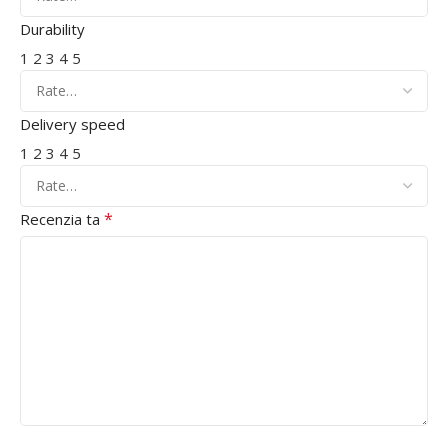
Durability
1
2
3
4
5
Delivery speed
1
2
3
4
5
*
Recenzia ta