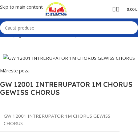
Skip to main content
0,00
L
Prima pagină
Home
Prize si intrerupatoare
Gewiss
Chorus
Mărește poza
GW 12001 INTRERUPATOR 1M CHORUS
GEWISS CHORUS
GW 12001 INTRERUPATOR 1M CHORUS GEWISS
CHORUS