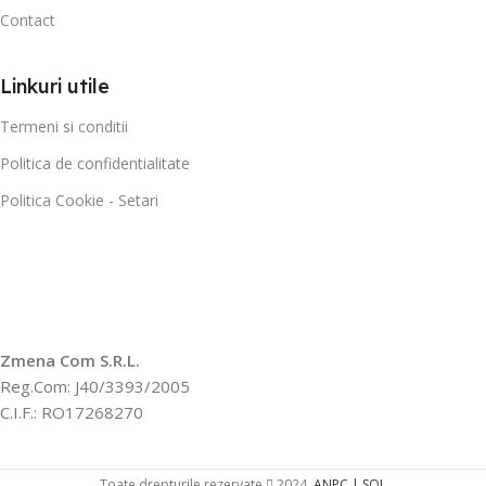
Contact
Linkuri utile
Termeni si conditii
Politica de confidentialitate
Politica Cookie - Setari
Zmena Com S.R.L.
Reg.Com: J40/3393/2005
C.I.F.: RO17268270
Toate drepturile rezervate
2024.
ANPC |
SOL