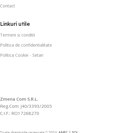
Contact
Linkuri utile
Termeni si conditii
Politica de confidentialitate
Politica Cookie - Setari
Zmena Com S.R.L.
Reg.Com: J40/3393/2005
C.I.F.: RO17268270
Toate drepturile rezervate
2024.
ANPC |
SOL