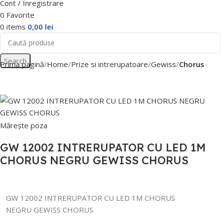
Cont / Înregistrare
0
Favorite
0
items
0,00
lei
Search
Prima pagină
Home
Prize si intrerupatoare
Gewiss
Chorus
Mărește poza
GW 12002 INTRERUPATOR CU LED 1M
CHORUS NEGRU GEWISS CHORUS
GW 12002 INTRERUPATOR CU LED 1M CHORUS
NEGRU GEWISS CHORUS