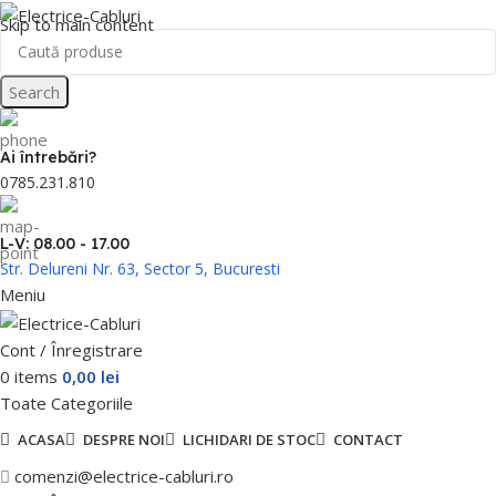
Skip to main content
Search
Ai întrebări?
0785.231.810
L-V: 08.00 - 17.00
Str. Delureni Nr. 63, Sector 5, Bucuresti
Meniu
Cont / Înregistrare
0
items
0,00
lei
Toate Categoriile
ACASA
DESPRE NOI
LICHIDARI DE STOC
CONTACT
comenzi@electrice-cabluri.ro