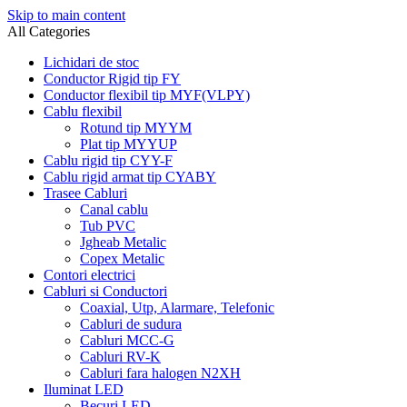
Skip to main content
All Categories
Lichidari de stoc
Conductor Rigid tip FY
Conductor flexibil tip MYF(VLPY)
Cablu flexibil
Rotund tip MYYM
Plat tip MYYUP
Cablu rigid tip CYY-F
Cablu rigid armat tip CYABY
Trasee Cabluri
Canal cablu
Tub PVC
Jgheab Metalic
Copex Metalic
Contori electrici
Cabluri si Conductori
Coaxial, Utp, Alarmare, Telefonic
Cabluri de sudura
Cabluri MCC-G
Cabluri RV-K
Cabluri fara halogen N2XH
Iluminat LED
Becuri LED