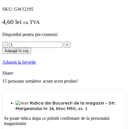
SKU:
GW12195
4,60
lei
cu TVA
Disponibil pentru pre-comenzi
Cantitate
GW
Adaugă în coș
12195
TASTA
Adaugă la favorite
FALSA
1M
Share:
NEGRU
GEWISS
15
persoane urmăresc acum acest produs!
CHORUS
Ridica din Bucuresti de la magazin - Str.
Margeanului nr. 14, bloc M50, sc. 1
Se poate ridica dupa ce primiti confirmare de la personalul
magazinului