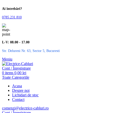
Ai întrebări?
0785.231.810
L-V: 08.00 - 17.00
Str. Delureni Nr. 63, Sector 5, Bucuresti
Meniu
Cont / Înregistrare
0
items
0,00
lei
Toate Categoriile
Acasa
Despre noi
Lichidari de stoc
Contact
comenzi@electrice-cabluri.ro
Cont / Înregistrare