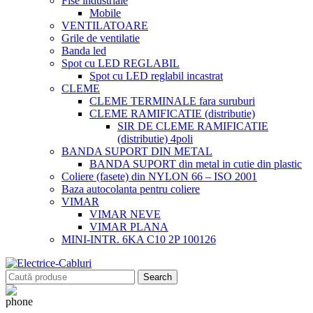
Fise industriale
Mobile
VENTILATOARE
Grile de ventilatie
Banda led
Spot cu LED REGLABIL
Spot cu LED reglabil incastrat
CLEME
CLEME TERMINALE fara suruburi
CLEME RAMIFICATIE (distributie)
SIR DE CLEME RAMIFICATIE
(distributie) 4poli
BANDA SUPORT DIN METAL
BANDA SUPORT din metal in cutie din plastic
Coliere (fasete) din NYLON 66 – ISO 2001
Baza autocolanta pentru coliere
VIMAR
VIMAR NEVE
VIMAR PLANA
MINI-INTR. 6KA C10 2P 100126
Search