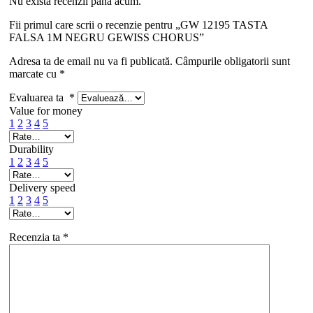
Nu există recenzii până acum.
Fii primul care scrii o recenzie pentru „GW 12195 TASTA
FALSA 1M NEGRU GEWISS CHORUS”
Adresa ta de email nu va fi publicată.
Câmpurile obligatorii sunt
marcate cu
*
Evaluarea ta
*
Value for money
1
2
3
4
5
Durability
1
2
3
4
5
Delivery speed
1
2
3
4
5
Recenzia ta
*