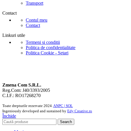
Transport
Contact
Contul meu
Contact
Linkuri utile
Termeni si conditii
Politica de confidentialitate
Politica Cookie - Setari
Zmena Com S.R.L.
Reg.Com: J40/3393/2005
C.I.F.: RO17268270
Toate drepturile rezervate
2024.
ANPC |
SOL
Ingeniously developed and sustained by
Edy Creative.ro
Închide
Search