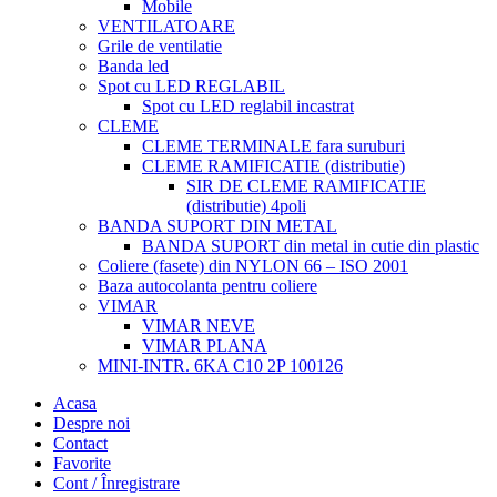
Mobile
VENTILATOARE
Grile de ventilatie
Banda led
Spot cu LED REGLABIL
Spot cu LED reglabil incastrat
CLEME
CLEME TERMINALE fara suruburi
CLEME RAMIFICATIE (distributie)
SIR DE CLEME RAMIFICATIE
(distributie) 4poli
BANDA SUPORT DIN METAL
BANDA SUPORT din metal in cutie din plastic
Coliere (fasete) din NYLON 66 – ISO 2001
Baza autocolanta pentru coliere
VIMAR
VIMAR NEVE
VIMAR PLANA
MINI-INTR. 6KA C10 2P 100126
Acasa
Despre noi
Contact
Favorite
Cont / Înregistrare