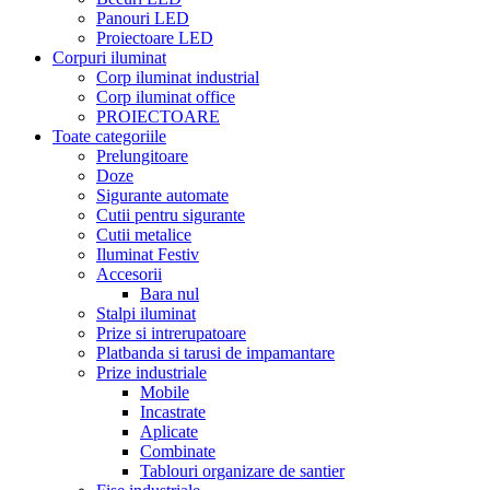
Panouri LED
Proiectoare LED
Corpuri iluminat
Corp iluminat industrial
Corp iluminat office
PROIECTOARE
Toate categoriile
Prelungitoare
Doze
Sigurante automate
Cutii pentru sigurante
Cutii metalice
Iluminat Festiv
Accesorii
Bara nul
Stalpi iluminat
Prize si intrerupatoare
Platbanda si tarusi de impamantare
Prize industriale
Mobile
Incastrate
Aplicate
Combinate
Tablouri organizare de santier