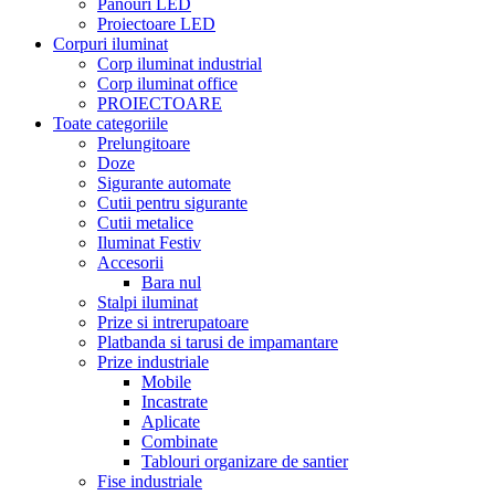
Panouri LED
Proiectoare LED
Corpuri iluminat
Corp iluminat industrial
Corp iluminat office
PROIECTOARE
Toate categoriile
Prelungitoare
Doze
Sigurante automate
Cutii pentru sigurante
Cutii metalice
Iluminat Festiv
Accesorii
Bara nul
Stalpi iluminat
Prize si intrerupatoare
Platbanda si tarusi de impamantare
Prize industriale
Mobile
Incastrate
Aplicate
Combinate
Tablouri organizare de santier
Fise industriale