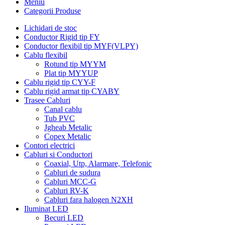
Meniu
Categorii Produse
Lichidari de stoc
Conductor Rigid tip FY
Conductor flexibil tip MYF(VLPY)
Cablu flexibil
Rotund tip MYYM
Plat tip MYYUP
Cablu rigid tip CYY-F
Cablu rigid armat tip CYABY
Trasee Cabluri
Canal cablu
Tub PVC
Jgheab Metalic
Copex Metalic
Contori electrici
Cabluri si Conductori
Coaxial, Utp, Alarmare, Telefonic
Cabluri de sudura
Cabluri MCC-G
Cabluri RV-K
Cabluri fara halogen N2XH
Iluminat LED
Becuri LED