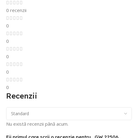
0 recenzii
0
0
0
0
0
Recenzii
Nu există recenzii până acum.
Fii primul care scrii o recenzie pentru „GW 22506