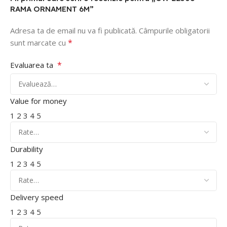
RAMA ORNAMENT 6M”
Adresa ta de email nu va fi publicată.
Câmpurile obligatorii
*
sunt marcate cu
*
Evaluarea ta
Value for money
1
2
3
4
5
Durability
1
2
3
4
5
Delivery speed
1
2
3
4
5