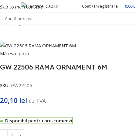
Cont / Înregistrare
0,00
L
Skip to main content
Prima pagină
Home
Prize si intrerupatoare
Gewiss
Mărește poza
GW 22506 RAMA ORNAMENT 6M
SKU:
GW22506
20,10
lei
cu TVA
Disponibil pentru pre-comenzi