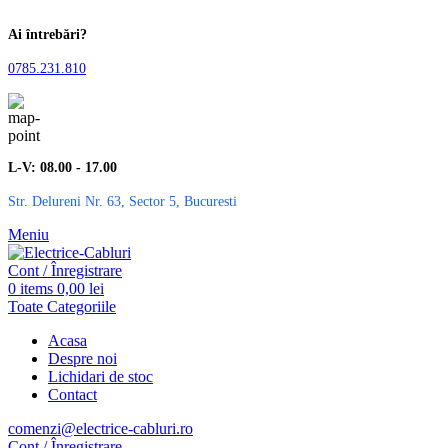
Ai întrebări?
0785.231.810
L-V: 08.00 - 17.00
Str. Delureni Nr. 63, Sector 5, Bucuresti
Meniu
Cont / Înregistrare
0
items
0,00
lei
Toate Categoriile
Acasa
Despre noi
Lichidari de stoc
Contact
comenzi@electrice-cabluri.ro
Cont / Înregistrare