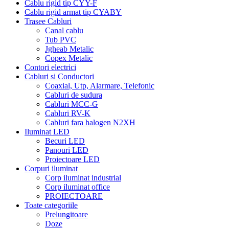
Cablu rigid tip CYY-F
Cablu rigid armat tip CYABY
Trasee Cabluri
Canal cablu
Tub PVC
Jgheab Metalic
Copex Metalic
Contori electrici
Cabluri si Conductori
Coaxial, Utp, Alarmare, Telefonic
Cabluri de sudura
Cabluri MCC-G
Cabluri RV-K
Cabluri fara halogen N2XH
Iluminat LED
Becuri LED
Panouri LED
Proiectoare LED
Corpuri iluminat
Corp iluminat industrial
Corp iluminat office
PROIECTOARE
Toate categoriile
Prelungitoare
Doze