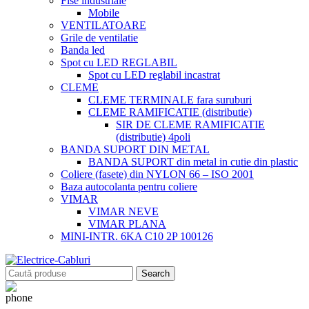
Fise industriale
Mobile
VENTILATOARE
Grile de ventilatie
Banda led
Spot cu LED REGLABIL
Spot cu LED reglabil incastrat
CLEME
CLEME TERMINALE fara suruburi
CLEME RAMIFICATIE (distributie)
SIR DE CLEME RAMIFICATIE
(distributie) 4poli
BANDA SUPORT DIN METAL
BANDA SUPORT din metal in cutie din plastic
Coliere (fasete) din NYLON 66 – ISO 2001
Baza autocolanta pentru coliere
VIMAR
VIMAR NEVE
VIMAR PLANA
MINI-INTR. 6KA C10 2P 100126
Search