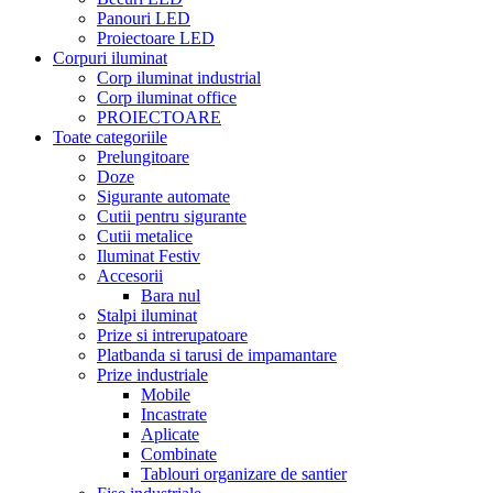
Panouri LED
Proiectoare LED
Corpuri iluminat
Corp iluminat industrial
Corp iluminat office
PROIECTOARE
Toate categoriile
Prelungitoare
Doze
Sigurante automate
Cutii pentru sigurante
Cutii metalice
Iluminat Festiv
Accesorii
Bara nul
Stalpi iluminat
Prize si intrerupatoare
Platbanda si tarusi de impamantare
Prize industriale
Mobile
Incastrate
Aplicate
Combinate
Tablouri organizare de santier