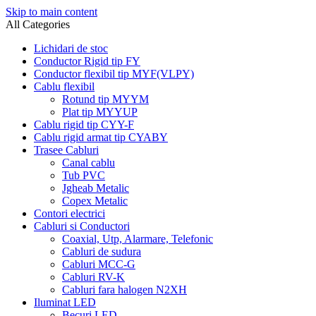
Skip to main content
All Categories
Lichidari de stoc
Conductor Rigid tip FY
Conductor flexibil tip MYF(VLPY)
Cablu flexibil
Rotund tip MYYM
Plat tip MYYUP
Cablu rigid tip CYY-F
Cablu rigid armat tip CYABY
Trasee Cabluri
Canal cablu
Tub PVC
Jgheab Metalic
Copex Metalic
Contori electrici
Cabluri si Conductori
Coaxial, Utp, Alarmare, Telefonic
Cabluri de sudura
Cabluri MCC-G
Cabluri RV-K
Cabluri fara halogen N2XH
Iluminat LED
Becuri LED