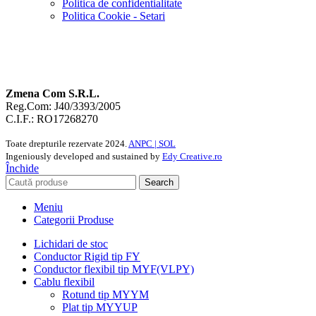
Politica de confidentialitate
Politica Cookie - Setari
Zmena Com S.R.L.
Reg.Com: J40/3393/2005
C.I.F.: RO17268270
Toate drepturile rezervate
2024.
ANPC |
SOL
Ingeniously developed and sustained by
Edy Creative.ro
Închide
Search
Meniu
Categorii Produse
Lichidari de stoc
Conductor Rigid tip FY
Conductor flexibil tip MYF(VLPY)
Cablu flexibil
Rotund tip MYYM
Plat tip MYYUP