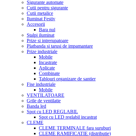
Sigurante automate
Cutii pentru sigurante
Cutii metalice
Iluminat Festiv
Accesorii
Bara nul
Stalpi iluminat
Prize si intrerupatoare
Platbanda si tarusi de impamantare
Prize industriale
Mobile
Incastrate
Aplicate
Combinate
Tablouri organizare de santier
Fise industriale
Mobile
VENTILATOARE
Grile de ventilatie
Banda led
Spot cu LED REGLABIL
Spot cu LED reglabil incastrat
CLEME
CLEME TERMINALE fara suruburi
CLEME RAMIFICATIE (distributie)