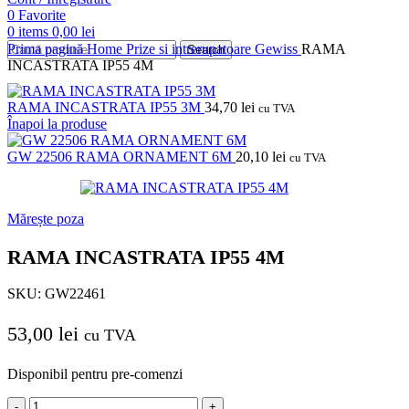
0
Favorite
0
items
0,00
lei
Prima pagină
Home
Prize si intrerupatoare
Gewiss
RAMA
Search
INCASTRATA IP55 4M
RAMA INCASTRATA IP55 3M
34,70
lei
cu TVA
Înapoi la produse
GW 22506 RAMA ORNAMENT 6M
20,10
lei
cu TVA
Mărește poza
RAMA INCASTRATA IP55 4M
SKU:
GW22461
53,00
lei
cu TVA
Disponibil pentru pre-comenzi
Cantitate