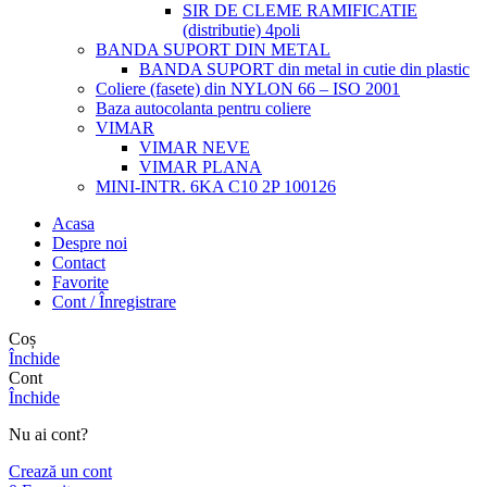
SIR DE CLEME RAMIFICATIE
(distributie) 4poli
BANDA SUPORT DIN METAL
BANDA SUPORT din metal in cutie din plastic
Coliere (fasete) din NYLON 66 – ISO 2001
Baza autocolanta pentru coliere
VIMAR
VIMAR NEVE
VIMAR PLANA
MINI-INTR. 6KA C10 2P 100126
Acasa
Despre noi
Contact
Favorite
Cont / Înregistrare
Coș
Închide
Cont
Închide
Nu ai cont?
Crează un cont