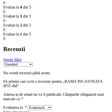
0
Evaluat la
4
din 5
0
Evaluat la
3
din 5
0
Evaluat la
2
din 5
0
Evaluat la
1
din 5
0
Recenzii
Șterge filtre
Nu există recenzii până acum.
Fii primul care scrii o recenzie pentru „RAMA INCASTRATA
IP55 4M”
Adresa ta de email nu va fi publicată.
Câmpurile obligatorii sunt
marcate cu
*
Evaluarea ta
*