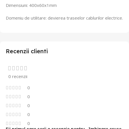
Dimensiuni: 400x60x1mm
Domeniu de utilitare: devierea traseelor cablurilor electrice.
Recenzii clienti
0 recenzii
0
0
0
0
0
Fii primul care scrii o recenzie pentru „Imbinare cruce