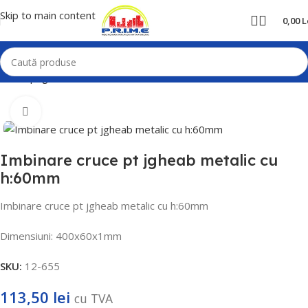
Skip to main content
0,00
L
Prima pagină
Home
Trasee Cabluri
Canal cablu
Mărește poza
Imbinare cruce pt jgheab metalic cu
h:60mm
Imbinare cruce pt jgheab metalic cu h:60mm
Dimensiuni: 400x60x1mm
SKU:
12-655
113,50
lei
cu TVA