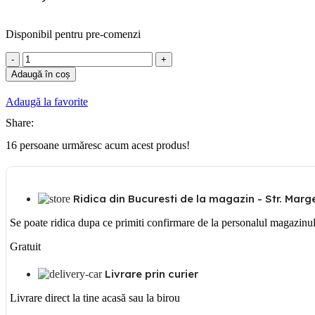
Disponibil pentru pre-comenzi
Cantitate
Imbinare
Adaugă în coș
cruce
pt
Adaugă la favorite
jgheab
metalic
Share:
cu
16
persoane urmăresc acum acest produs!
h:60mm
Ridica din Bucuresti de la magazin - Str. Margea
Se poate ridica dupa ce primiti confirmare de la personalul magazinu
Gratuit
Livrare prin curier
Livrare direct la tine acasă sau la birou