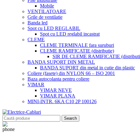
Fise industriale
Mobile
VENTILATOARE
Grile de ventilatie
Banda led
Spot cu LED REGLABIL
Spot cu LED reglabil incastrat
CLEME
CLEME TERMINALE fara suruburi
CLEME RAMIFICATIE (distributie)
SIR DE CLEME RAMIFICATIE (distributie
BANDA SUPORT DIN METAL
BANDA SUPORT din metal in cutie din plastic
Coliere (fasete) din NYLON 66 – ISO 2001
Baza autocolanta pentru coliere
VIMAR
VIMAR NEVE
VIMAR PLANA
MINI-INTR. 6KA C10 2P 100126
Search