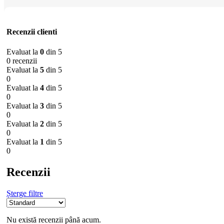
Recenzii clienti
Evaluat la
0
din 5
0 recenzii
Evaluat la
5
din 5
0
Evaluat la
4
din 5
0
Evaluat la
3
din 5
0
Evaluat la
2
din 5
0
Evaluat la
1
din 5
0
Recenzii
Șterge filtre
Nu există recenzii până acum.