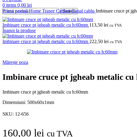
0
items
0,00
lei
Prima pagină
Home
Trasee Cabluri
Canal cablu
Imbinare cruce pt jg
Search
Imbinare cruce pt jgheab metalic cu h:60mm
113,50
lei
cu TVA
Înapoi la produse
Imbinare cruce pt jgheab metalic cu h:60mm
222,50
lei
cu TVA
Mărește poza
Imbinare cruce pt jgheab metalic c
Imbinare cruce pt jgheab metalic cu h:60mm
Dimensiuni: 500x60x1mm
SKU:
12-656
160,00
lei
cu TVA