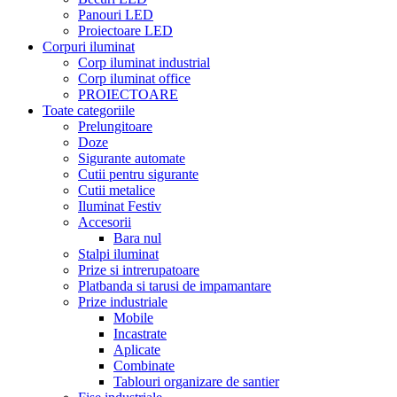
Panouri LED
Proiectoare LED
Corpuri iluminat
Corp iluminat industrial
Corp iluminat office
PROIECTOARE
Toate categoriile
Prelungitoare
Doze
Sigurante automate
Cutii pentru sigurante
Cutii metalice
Iluminat Festiv
Accesorii
Bara nul
Stalpi iluminat
Prize si intrerupatoare
Platbanda si tarusi de impamantare
Prize industriale
Mobile
Incastrate
Aplicate
Combinate
Tablouri organizare de santier