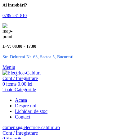
Ai întrebări?
0785.231.810
L-V: 08.00 - 17.00
Str. Delureni Nr. 63, Sector 5, Bucuresti
Meniu
Cont / Înregistrare
0
items
0,00
lei
Toate Categoriile
Acasa
Despre noi
Lichidari de stoc
Contact
comenzi@electrice-cabluri.ro
Cont / Înregistrare
0
Favorite