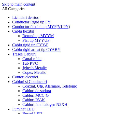
Skip to main content
All Categories
Lichidari de stoc
Conductor Rigid tip FY
Conductor flexibil tip MYF(VLPY)
Cablu flexibil
Rotund tip MYYM
Plat tip MYYUP
Cablu rigid tip CYY-F
Cablu rigid armat tip CYABY
Trasee Cabluri
Canal cablu
Tub PVC
Jgheab Metalic
Copex Metalic
Contori electrici
Cabluri si Conductori
Coaxial, Utp, Alarmare, Telefonic
Cabluri de sudura
Cabluri MCC-G
Cabluri RV-K
Cabluri fara halogen N2XH
Iluminat LED
Becuri LED