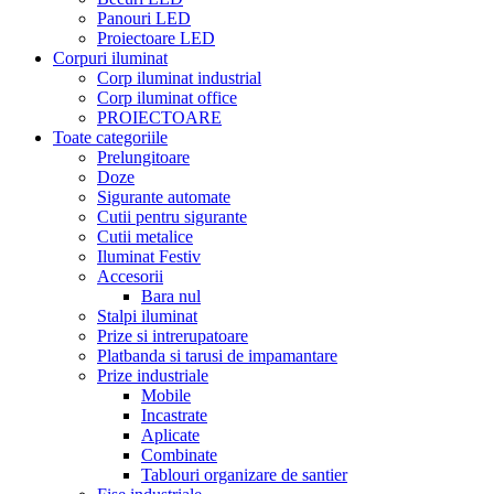
Panouri LED
Proiectoare LED
Corpuri iluminat
Corp iluminat industrial
Corp iluminat office
PROIECTOARE
Toate categoriile
Prelungitoare
Doze
Sigurante automate
Cutii pentru sigurante
Cutii metalice
Iluminat Festiv
Accesorii
Bara nul
Stalpi iluminat
Prize si intrerupatoare
Platbanda si tarusi de impamantare
Prize industriale
Mobile
Incastrate
Aplicate
Combinate
Tablouri organizare de santier