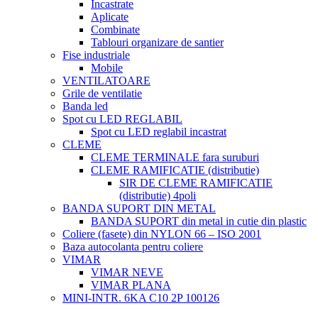
Incastrate
Aplicate
Combinate
Tablouri organizare de santier
Fise industriale
Mobile
VENTILATOARE
Grile de ventilatie
Banda led
Spot cu LED REGLABIL
Spot cu LED reglabil incastrat
CLEME
CLEME TERMINALE fara suruburi
CLEME RAMIFICATIE (distributie)
SIR DE CLEME RAMIFICATIE
(distributie) 4poli
BANDA SUPORT DIN METAL
BANDA SUPORT din metal in cutie din plastic
Coliere (fasete) din NYLON 66 – ISO 2001
Baza autocolanta pentru coliere
VIMAR
VIMAR NEVE
VIMAR PLANA
MINI-INTR. 6KA C10 2P 100126