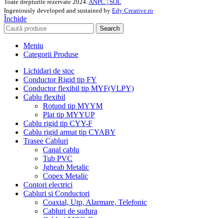
Toate drepturile rezervate
2024.
ANPC |
SOL
Ingeniously developed and sustained by
Edy Creative.ro
Închide
Search
Meniu
Categorii Produse
Lichidari de stoc
Conductor Rigid tip FY
Conductor flexibil tip MYF(VLPY)
Cablu flexibil
Rotund tip MYYM
Plat tip MYYUP
Cablu rigid tip CYY-F
Cablu rigid armat tip CYABY
Trasee Cabluri
Canal cablu
Tub PVC
Jgheab Metalic
Copex Metalic
Contori electrici
Cabluri si Conductori
Coaxial, Utp, Alarmare, Telefonic
Cabluri de sudura