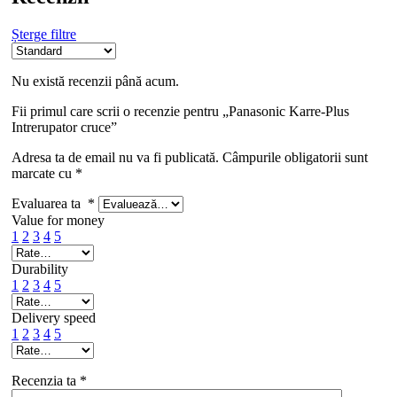
Șterge filtre
Nu există recenzii până acum.
Fii primul care scrii o recenzie pentru „Panasonic Karre-Plus
Intrerupator cruce”
Adresa ta de email nu va fi publicată.
Câmpurile obligatorii sunt
marcate cu
*
Evaluarea ta
*
Value for money
1
2
3
4
5
Durability
1
2
3
4
5
Delivery speed
1
2
3
4
5
Recenzia ta
*