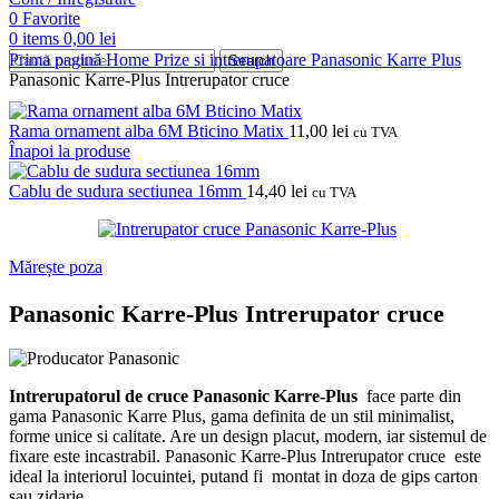
0
Favorite
0
items
0,00
lei
Prima pagină
Home
Prize si intrerupatoare
Panasonic
Karre Plus
Search
Panasonic Karre-Plus Intrerupator cruce
Rama ornament alba 6M Bticino Matix
11,00
lei
cu TVA
Înapoi la produse
Cablu de sudura sectiunea 16mm
14,40
lei
cu TVA
Mărește poza
Panasonic Karre-Plus Intrerupator cruce
Intrerupatorul de cruce Panasonic Karre-Plus
face parte din
gama Panasonic Karre Plus, gama definita de un stil minimalist,
forme unice si calitate.
Are un design placut, modern, iar sistemul de
fixare este incastrabil.
Panasonic Karre-Plus Intrerupator cruce
este
ideal la interiorul locuintei, putand fi
montat in doza de gips carton
sau zidarie.