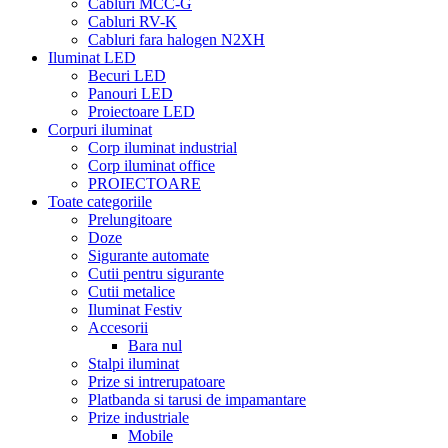
Cabluri MCC-G
Cabluri RV-K
Cabluri fara halogen N2XH
Iluminat LED
Becuri LED
Panouri LED
Proiectoare LED
Corpuri iluminat
Corp iluminat industrial
Corp iluminat office
PROIECTOARE
Toate categoriile
Prelungitoare
Doze
Sigurante automate
Cutii pentru sigurante
Cutii metalice
Iluminat Festiv
Accesorii
Bara nul
Stalpi iluminat
Prize si intrerupatoare
Platbanda si tarusi de impamantare
Prize industriale
Mobile