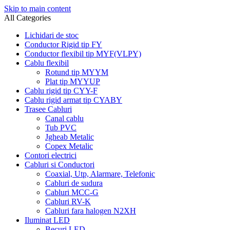
Skip to main content
All Categories
Lichidari de stoc
Conductor Rigid tip FY
Conductor flexibil tip MYF(VLPY)
Cablu flexibil
Rotund tip MYYM
Plat tip MYYUP
Cablu rigid tip CYY-F
Cablu rigid armat tip CYABY
Trasee Cabluri
Canal cablu
Tub PVC
Jgheab Metalic
Copex Metalic
Contori electrici
Cabluri si Conductori
Coaxial, Utp, Alarmare, Telefonic
Cabluri de sudura
Cabluri MCC-G
Cabluri RV-K
Cabluri fara halogen N2XH
Iluminat LED
Becuri LED