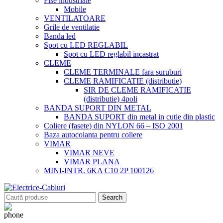
Fise industriale
Mobile
VENTILATOARE
Grile de ventilatie
Banda led
Spot cu LED REGLABIL
Spot cu LED reglabil incastrat
CLEME
CLEME TERMINALE fara suruburi
CLEME RAMIFICATIE (distributie)
SIR DE CLEME RAMIFICATIE
(distributie) 4poli
BANDA SUPORT DIN METAL
BANDA SUPORT din metal in cutie din plastic
Coliere (fasete) din NYLON 66 – ISO 2001
Baza autocolanta pentru coliere
VIMAR
VIMAR NEVE
VIMAR PLANA
MINI-INTR. 6KA C10 2P 100126
Search