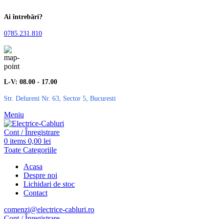
Ai întrebări?
0785.231.810
L-V: 08.00 - 17.00
Str. Delureni Nr. 63, Sector 5, Bucuresti
Meniu
Cont / Înregistrare
0
items
0,00
lei
Toate Categoriile
Acasa
Despre noi
Lichidari de stoc
Contact
comenzi@electrice-cabluri.ro
Cont / Înregistrare