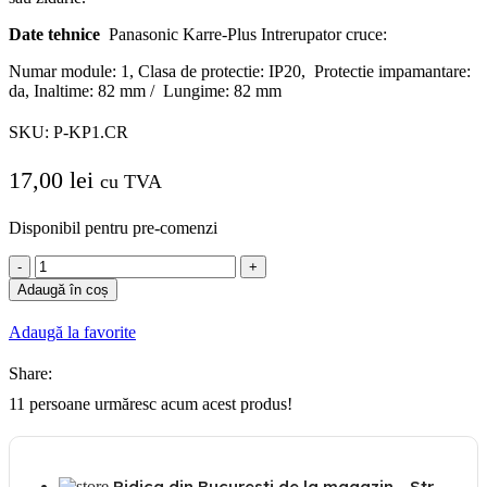
Date tehnice
Panasonic Karre-Plus Intrerupator cruce:
Numar module: 1, Clasa de protectie: IP20,
Protectie impamantare:
da, Inaltime: 82 mm /
Lungime: 82 mm
SKU:
P-KP1.CR
17,00
lei
cu TVA
Disponibil pentru pre-comenzi
Cantitate
Panasonic
Adaugă în coș
Karre-
Plus
Adaugă la favorite
Intrerupator
cruce
Share:
11
persoane urmăresc acum acest produs!
Ridica din Bucuresti de la magazin - Str.