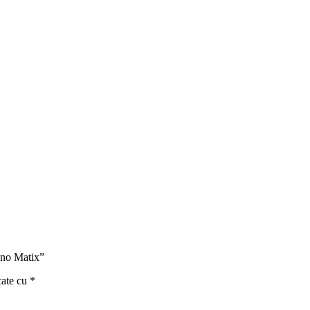
ino Matix”
cate cu
*