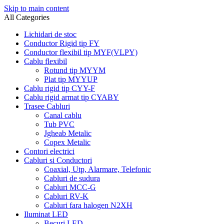
Skip to main content
All Categories
Lichidari de stoc
Conductor Rigid tip FY
Conductor flexibil tip MYF(VLPY)
Cablu flexibil
Rotund tip MYYM
Plat tip MYYUP
Cablu rigid tip CYY-F
Cablu rigid armat tip CYABY
Trasee Cabluri
Canal cablu
Tub PVC
Jgheab Metalic
Copex Metalic
Contori electrici
Cabluri si Conductori
Coaxial, Utp, Alarmare, Telefonic
Cabluri de sudura
Cabluri MCC-G
Cabluri RV-K
Cabluri fara halogen N2XH
Iluminat LED
Becuri LED