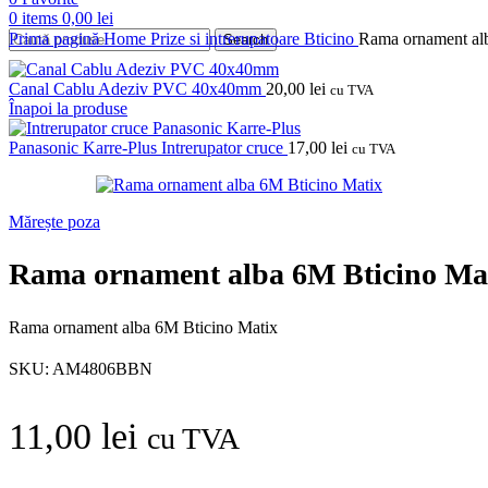
0
items
0,00
lei
Prima pagină
Home
Prize si intrerupatoare
Bticino
Rama ornament al
Search
Canal Cablu Adeziv PVC 40x40mm
20,00
lei
cu TVA
Înapoi la produse
Panasonic Karre-Plus Intrerupator cruce
17,00
lei
cu TVA
Mărește poza
Rama ornament alba 6M Bticino Ma
Rama ornament alba 6M Bticino Matix
SKU:
AM4806BBN
11,00
lei
cu TVA