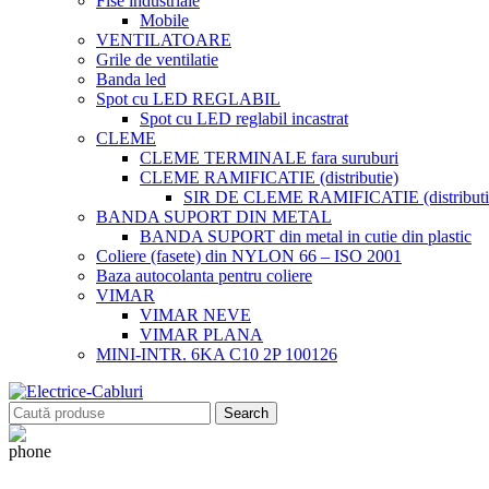
Fise industriale
Mobile
VENTILATOARE
Grile de ventilatie
Banda led
Spot cu LED REGLABIL
Spot cu LED reglabil incastrat
CLEME
CLEME TERMINALE fara suruburi
CLEME RAMIFICATIE (distributie)
SIR DE CLEME RAMIFICATIE (distributie
BANDA SUPORT DIN METAL
BANDA SUPORT din metal in cutie din plastic
Coliere (fasete) din NYLON 66 – ISO 2001
Baza autocolanta pentru coliere
VIMAR
VIMAR NEVE
VIMAR PLANA
MINI-INTR. 6KA C10 2P 100126
Search