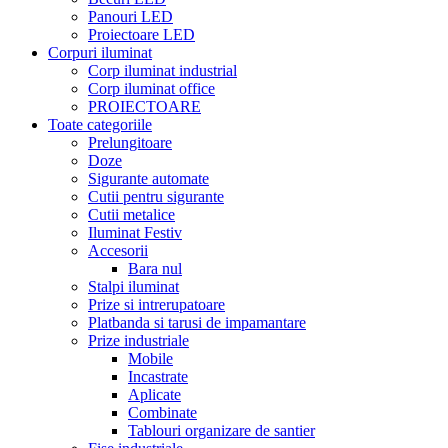
Panouri LED
Proiectoare LED
Corpuri iluminat
Corp iluminat industrial
Corp iluminat office
PROIECTOARE
Toate categoriile
Prelungitoare
Doze
Sigurante automate
Cutii pentru sigurante
Cutii metalice
Iluminat Festiv
Accesorii
Bara nul
Stalpi iluminat
Prize si intrerupatoare
Platbanda si tarusi de impamantare
Prize industriale
Mobile
Incastrate
Aplicate
Combinate
Tablouri organizare de santier