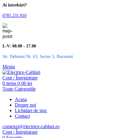
Ai întrebări?
0785.231.810
L-V: 08.00 - 17.00
Str. Delureni Nr. 63, Sector 5, Bucuresti
Meniu
Cont / Înregistrare
0
items
0,00
lei
Toate Categoriile
Acasa
Despre noi
Lichidari de stoc
Contact
comenzi@electrice-cabluri.ro
Cont / Înregistrare
0
Favorite