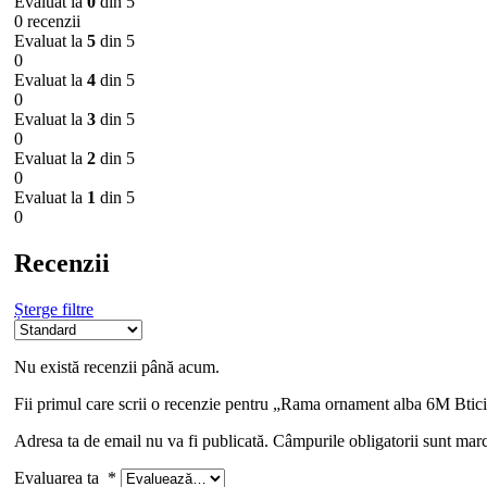
Evaluat la
0
din 5
0 recenzii
Evaluat la
5
din 5
0
Evaluat la
4
din 5
0
Evaluat la
3
din 5
0
Evaluat la
2
din 5
0
Evaluat la
1
din 5
0
Recenzii
Șterge filtre
Nu există recenzii până acum.
Fii primul care scrii o recenzie pentru „Rama ornament alba 6M Btic
Adresa ta de email nu va fi publicată.
Câmpurile obligatorii sunt mar
Evaluarea ta
*