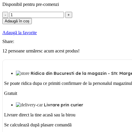
Disponibil pentru pre-comenzi
Cantitate
Rama
Adaugă în coș
ornament
alba
Adaugă la favorite
6M
Bticino
Share:
Matix
12
persoane urmăresc acum acest produs!
Ridica din Bucuresti de la magazin - Str. Margea
Se poate ridica dupa ce primiti confirmare de la personalul magazinu
Gratuit
Livrare prin curier
Livrare direct la tine acasă sau la birou
Se calculează după plasare comandă