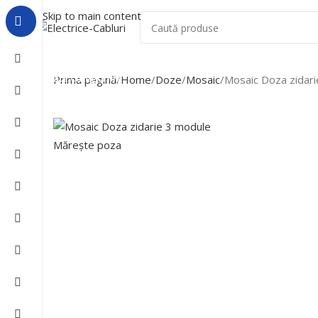
Skip to main content
Acasa
Despre Noi
Lichidari De Stoc
Toate Categoriile
Prima pagină
Home
Doze
Mosaic
Mosaic Doza zidar
Mărește poza