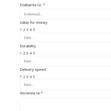
*
Evaluarea ta
Value for money
1
2
3
4
5
Durability
1
2
3
4
5
Delivery speed
1
2
3
4
5
*
Recenzia ta