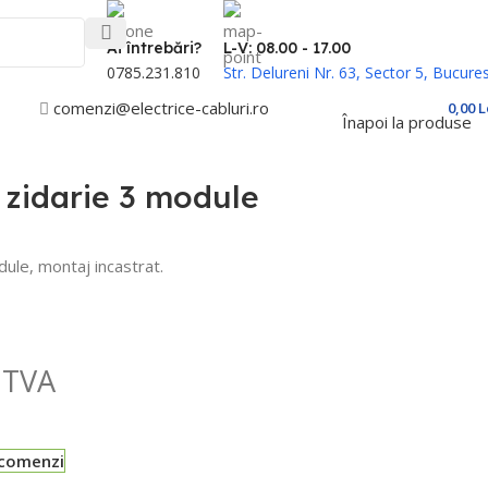
Ai întrebări?
L-V: 08.00 - 17.00
0785.231.810
Str. Delureni Nr. 63, Sector 5, Bucures
comenzi@electrice-cabluri.ro
Cont / Înregistrare
0,00
L
Înapoi la produse
zidarie 3 module
ule, montaj incastrat.
 TVA
-comenzi