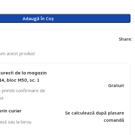
Adaugă În Coș
Share:
um acest produs!
curesti de la magazin
14, bloc M50, sc. 1
Gratuit
 primiti confirmare de
ui
prin curier
Se calculează după plasare
comandă
casă sau la birou