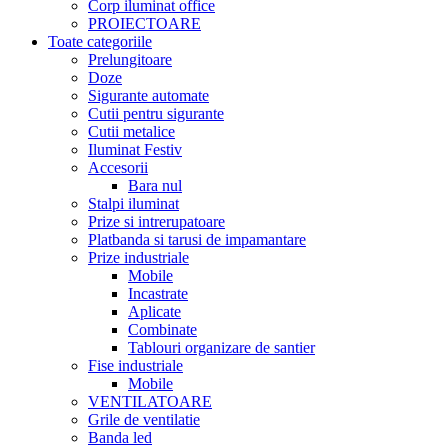
Corp iluminat office
PROIECTOARE
Toate categoriile
Prelungitoare
Doze
Sigurante automate
Cutii pentru sigurante
Cutii metalice
Iluminat Festiv
Accesorii
Bara nul
Stalpi iluminat
Prize si intrerupatoare
Platbanda si tarusi de impamantare
Prize industriale
Mobile
Incastrate
Aplicate
Combinate
Tablouri organizare de santier
Fise industriale
Mobile
VENTILATOARE
Grile de ventilatie
Banda led