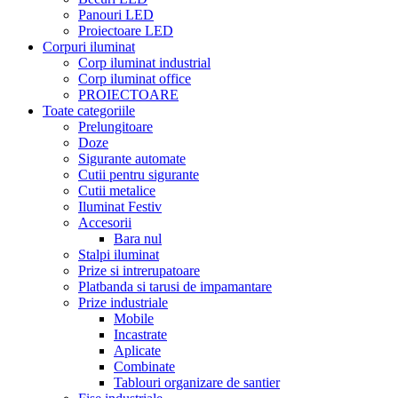
Panouri LED
Proiectoare LED
Corpuri iluminat
Corp iluminat industrial
Corp iluminat office
PROIECTOARE
Toate categoriile
Prelungitoare
Doze
Sigurante automate
Cutii pentru sigurante
Cutii metalice
Iluminat Festiv
Accesorii
Bara nul
Stalpi iluminat
Prize si intrerupatoare
Platbanda si tarusi de impamantare
Prize industriale
Mobile
Incastrate
Aplicate
Combinate
Tablouri organizare de santier