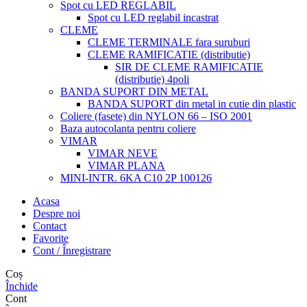
Spot cu LED REGLABIL
Spot cu LED reglabil incastrat
CLEME
CLEME TERMINALE fara suruburi
CLEME RAMIFICATIE (distributie)
SIR DE CLEME RAMIFICATIE
(distributie) 4poli
BANDA SUPORT DIN METAL
BANDA SUPORT din metal in cutie din plastic
Coliere (fasete) din NYLON 66 – ISO 2001
Baza autocolanta pentru coliere
VIMAR
VIMAR NEVE
VIMAR PLANA
MINI-INTR. 6KA C10 2P 100126
Acasa
Despre noi
Contact
Favorite
Cont / Înregistrare
Coș
Închide
Cont