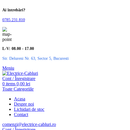
Ai întrebări?
0785.231.810
L-V: 08.00 - 17.00
Str. Delureni Nr. 63, Sector 5, Bucuresti
Meniu
Cont / Înregistrare
0
items
0,00
lei
Toate Categoriile
Acasa
Despre noi
Lichidari de stoc
Contact
comenzi@electrice-cabluri.ro
Cont / Înregistrare