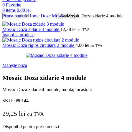
0
Favorite
0
items
0,00
lei
Prima pagină
Home
Doze
Mosaic
Mosaic Doza zidarie 4 module
Search
Mosaic Doza zidarie 3 module
12,38
lei
cu TVA
Înapoi la produse
Mosaic Doza rigips circulara 2 module
4,00
lei
cu TVA
Mărește poza
Mosaic Doza zidarie 4 module
Mosaic Doza zidarie 4 module, montaj incastrat.
SKU:
080144
29,25
lei
cu TVA
Disponibil pentru pre-comenzi