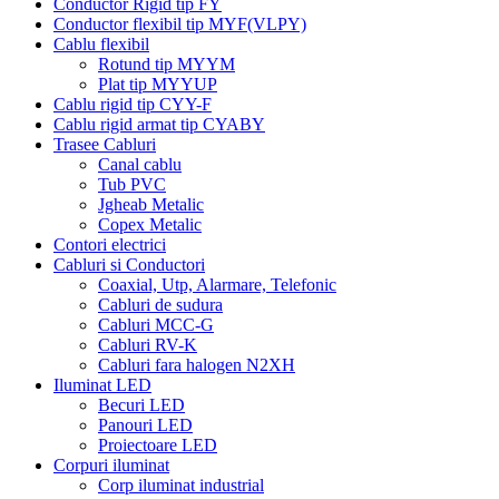
Conductor Rigid tip FY
Conductor flexibil tip MYF(VLPY)
Cablu flexibil
Rotund tip MYYM
Plat tip MYYUP
Cablu rigid tip CYY-F
Cablu rigid armat tip CYABY
Trasee Cabluri
Canal cablu
Tub PVC
Jgheab Metalic
Copex Metalic
Contori electrici
Cabluri si Conductori
Coaxial, Utp, Alarmare, Telefonic
Cabluri de sudura
Cabluri MCC-G
Cabluri RV-K
Cabluri fara halogen N2XH
Iluminat LED
Becuri LED
Panouri LED
Proiectoare LED
Corpuri iluminat
Corp iluminat industrial