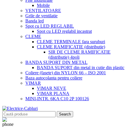
Fise industriale
Mobile
VENTILATOARE
Grile de ventilatie
Banda led
Spot cu LED REGLABIL
Spot cu LED reglabil incastrat
CLEME
CLEME TERMINALE fara suruburi
CLEME RAMIFICATIE (distributie)
SIR DE CLEME RAMIFICATIE
(distributie) 4poli
BANDA SUPORT DIN METAL
BANDA SUPORT din metal in cutie din plastic
Coliere (fasete) din NYLON 66 – ISO 2001
Baza autocolanta pentru coliere
VIMAR
VIMAR NEVE
VIMAR PLANA
MINI-INTR. 6KA C10 2P 100126
Search