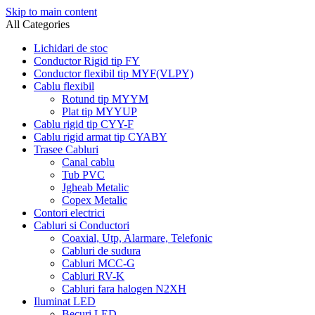
Skip to main content
All Categories
Lichidari de stoc
Conductor Rigid tip FY
Conductor flexibil tip MYF(VLPY)
Cablu flexibil
Rotund tip MYYM
Plat tip MYYUP
Cablu rigid tip CYY-F
Cablu rigid armat tip CYABY
Trasee Cabluri
Canal cablu
Tub PVC
Jgheab Metalic
Copex Metalic
Contori electrici
Cabluri si Conductori
Coaxial, Utp, Alarmare, Telefonic
Cabluri de sudura
Cabluri MCC-G
Cabluri RV-K
Cabluri fara halogen N2XH
Iluminat LED
Becuri LED