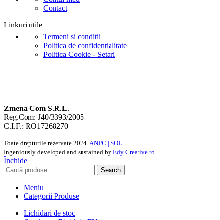
Contact
Linkuri utile
Termeni si conditii
Politica de confidentialitate
Politica Cookie - Setari
Zmena Com S.R.L.
Reg.Com: J40/3393/2005
C.I.F.: RO17268270
Toate drepturile rezervate
2024.
ANPC |
SOL
Ingeniously developed and sustained by
Edy Creative.ro
Închide
Search
Meniu
Categorii Produse
Lichidari de stoc