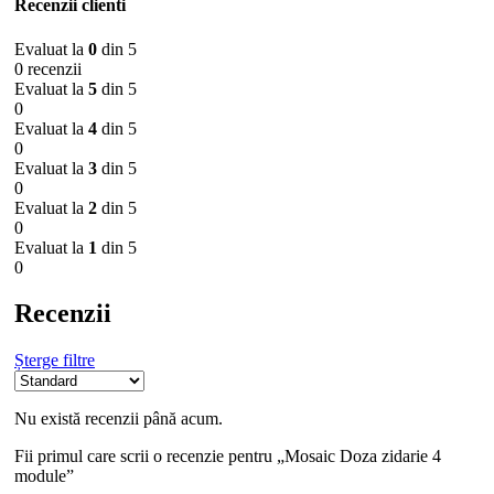
Recenzii clienti
Evaluat la
0
din 5
0 recenzii
Evaluat la
5
din 5
0
Evaluat la
4
din 5
0
Evaluat la
3
din 5
0
Evaluat la
2
din 5
0
Evaluat la
1
din 5
0
Recenzii
Șterge filtre
Nu există recenzii până acum.
Fii primul care scrii o recenzie pentru „Mosaic Doza zidarie 4
module”