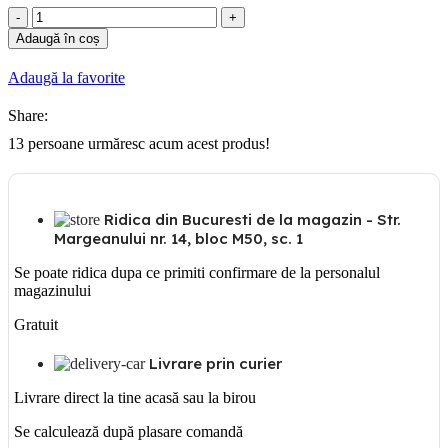
Cantitate
Mosaic
Adaugă în coș
Doza
zidarie
Adaugă la favorite
4
module
Share:
13
persoane urmăresc acum acest produs!
Ridica din Bucuresti de la magazin - Str.
Margeanului nr. 14, bloc M50, sc. 1
Se poate ridica dupa ce primiti confirmare de la personalul
magazinului
Gratuit
Livrare prin curier
Livrare direct la tine acasă sau la birou
Se calculează după plasare comandă