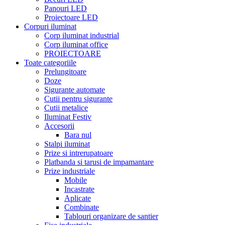
Panouri LED
Proiectoare LED
Corpuri iluminat
Corp iluminat industrial
Corp iluminat office
PROIECTOARE
Toate categoriile
Prelungitoare
Doze
Sigurante automate
Cutii pentru sigurante
Cutii metalice
Iluminat Festiv
Accesorii
Bara nul
Stalpi iluminat
Prize si intrerupatoare
Platbanda si tarusi de impamantare
Prize industriale
Mobile
Incastrate
Aplicate
Combinate
Tablouri organizare de santier