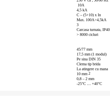
230 V ca ;
50/60 Hz
10A
4,5 kA
C – (5÷10) x In
Max.
100A>4,5kA
3
Carcasa turnata, IP40
> 8000 cicluri
45/77 mm
17,5 mm (1 modul)
Pe sina DIN 35
Clema tip brida
La atingere cu mana
2
10 mm
0,8 – 2 mm
-25°C … +40°C