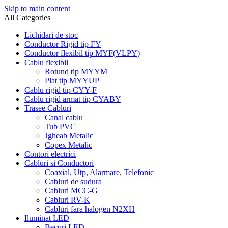
Skip to main content
All Categories
Lichidari de stoc
Conductor Rigid tip FY
Conductor flexibil tip MYF(VLPY)
Cablu flexibil
Rotund tip MYYM
Plat tip MYYUP
Cablu rigid tip CYY-F
Cablu rigid armat tip CYABY
Trasee Cabluri
Canal cablu
Tub PVC
Jgheab Metalic
Copex Metalic
Contori electrici
Cabluri si Conductori
Coaxial, Utp, Alarmare, Telefonic
Cabluri de sudura
Cabluri MCC-G
Cabluri RV-K
Cabluri fara halogen N2XH
Iluminat LED
Becuri LED