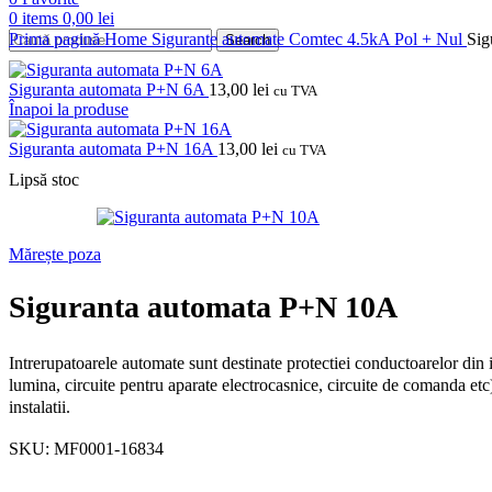
0
items
0,00
lei
Prima pagină
Home
Sigurante automate
Comtec
4.5kA
Pol + Nul
Sig
Search
Siguranta automata P+N 6A
13,00
lei
cu TVA
Înapoi la produse
Siguranta automata P+N 16A
13,00
lei
cu TVA
Lipsă stoc
Mărește poza
Siguranta automata P+N 10A
Intrerupatoarele automate sunt destinate protectiei conductoarelor din in
lumina, circuite pentru aparate electrocasnice, circuite de comanda etc)
instalatii.
SKU:
MF0001-16834