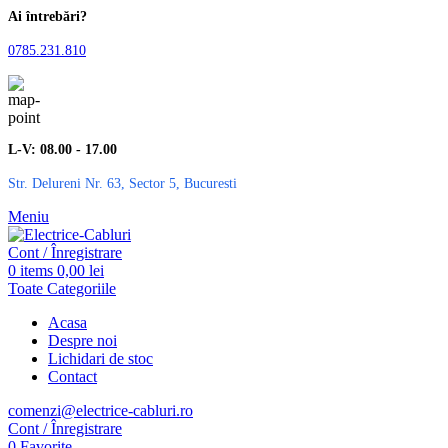
Ai întrebări?
0785.231.810
L-V: 08.00 - 17.00
Str. Delureni Nr. 63, Sector 5, Bucuresti
Meniu
Cont / Înregistrare
0
items
0,00
lei
Toate Categoriile
Acasa
Despre noi
Lichidari de stoc
Contact
comenzi@electrice-cabluri.ro
Cont / Înregistrare
0
Favorite