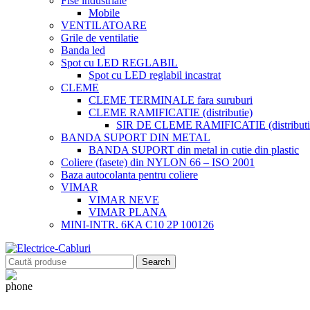
Fise industriale
Mobile
VENTILATOARE
Grile de ventilatie
Banda led
Spot cu LED REGLABIL
Spot cu LED reglabil incastrat
CLEME
CLEME TERMINALE fara suruburi
CLEME RAMIFICATIE (distributie)
SIR DE CLEME RAMIFICATIE (distributie
BANDA SUPORT DIN METAL
BANDA SUPORT din metal in cutie din plastic
Coliere (fasete) din NYLON 66 – ISO 2001
Baza autocolanta pentru coliere
VIMAR
VIMAR NEVE
VIMAR PLANA
MINI-INTR. 6KA C10 2P 100126
Search