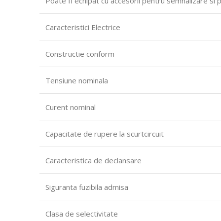
Poate fi echipat cu accesorii pentru semnalizare si 
Caracteristici Electrice
Constructie conform
Tensiune nominala
Curent nominal
Capacitate de rupere la scurtcircuit
Caracteristica de declansare
Siguranta fuzibila admisa
Clasa de selectivitate