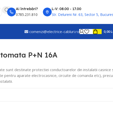
Ai întrebări?
L-V: 08.00 - 17.00
0785.231.810
Str. Delureni Nr. 63, Sector 5, Bucures
comenzi@electrice-cabluri.ro
0,00
L
utomata P+N 16A
e sunt destinate protectiei conductoarelor din instalatii casnice s
uite pentru aparate electrocasnice, circuite de comanda etc), precu
stalatii.