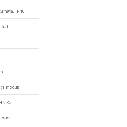
turnata, IP40
cluri
mm
(1 modul)
DIN 35
 brida