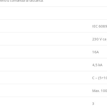
pentru comanda la distanta.
IEC 608
230 V ca
16A
4,5 kA
C – (5÷10
Max.
100
3