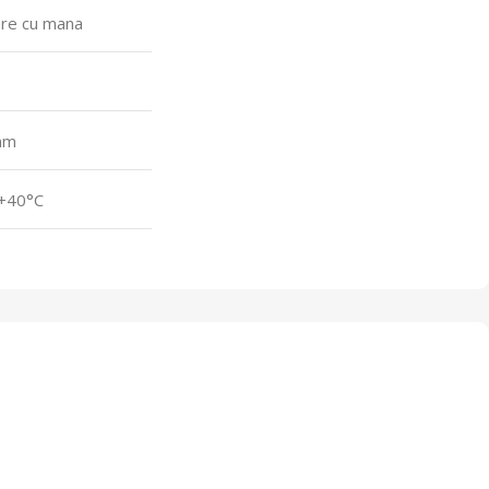
ere cu mana
mm
 +40°C