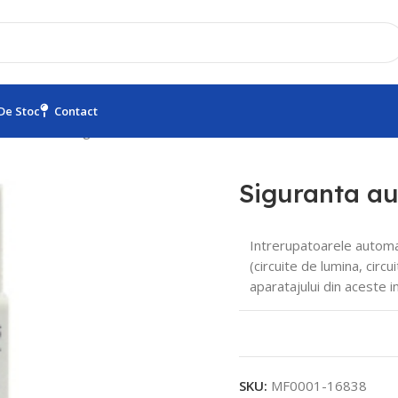
 De Stoc
Contact
kA
Pol + Nul
Siguranta automata P+N 16A
Siguranta a
Intrerupatoarele automat
(circuite de lumina, circ
aparatajului din aceste in
SKU:
MF0001-16838