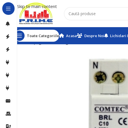
Skip to main content
Toate Categoriile
Acasa
Despre Noi
Lichidari
Prima pagină
Home
Sigurante automate
Comtec
4.5