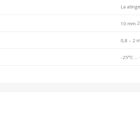
La ating
2
10 mm
0,8 – 2 
-25°C …