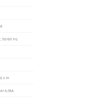
98
 ;
50/60 Hz
) x In
A>4,5kA