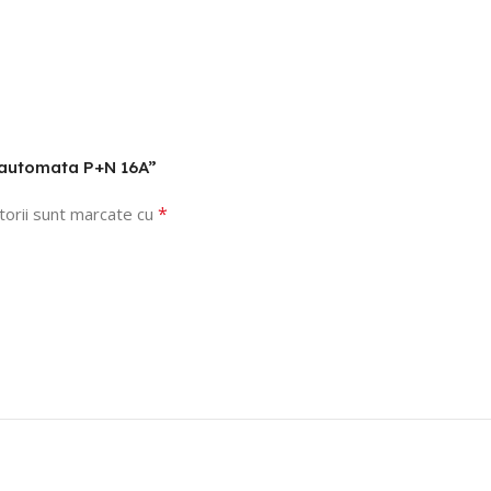
ta automata P+N 16A”
*
torii sunt marcate cu