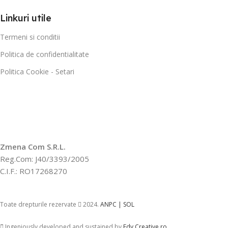
Linkuri utile
Termeni si conditii
Politica de confidentialitate
Politica Cookie - Setari
Zmena Com S.R.L.
Reg.Com: J40/3393/2005
C.I.F.: RO17268270
Toate drepturile rezervate
2024.
ANPC |
SOL
Ingeniously developed and sustained by
Edy Creative.ro