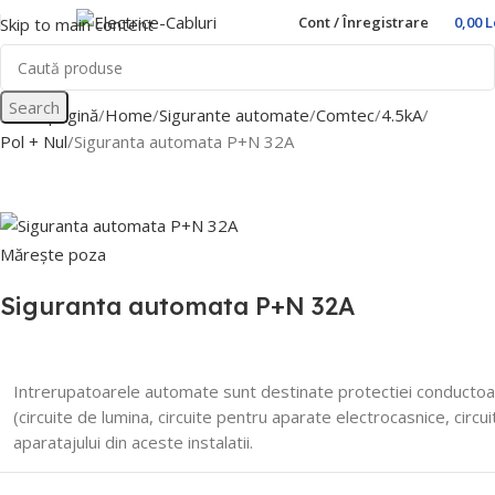
Cont / Înregistrare
0,00
L
Skip to main content
Search
Prima pagină
Home
Sigurante automate
Comtec
4.5kA
Pol + Nul
Siguranta automata P+N 32A
Mărește poza
Siguranta automata P+N 32A
Intrerupatoarele automate sunt destinate protectiei conductoarelo
(circuite de lumina, circuite pentru aparate electrocasnice, circ
aparatajului din aceste instalatii.