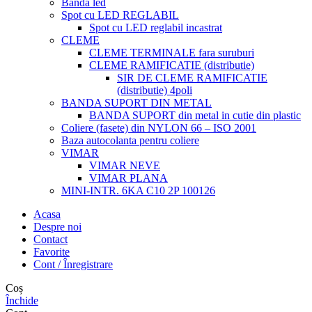
Banda led
Spot cu LED REGLABIL
Spot cu LED reglabil incastrat
CLEME
CLEME TERMINALE fara suruburi
CLEME RAMIFICATIE (distributie)
SIR DE CLEME RAMIFICATIE
(distributie) 4poli
BANDA SUPORT DIN METAL
BANDA SUPORT din metal in cutie din plastic
Coliere (fasete) din NYLON 66 – ISO 2001
Baza autocolanta pentru coliere
VIMAR
VIMAR NEVE
VIMAR PLANA
MINI-INTR. 6KA C10 2P 100126
Acasa
Despre noi
Contact
Favorite
Cont / Înregistrare
Coș
Închide