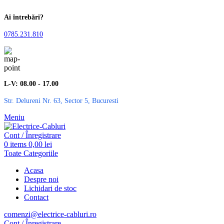
Ai întrebări?
0785.231.810
L-V: 08.00 - 17.00
Str. Delureni Nr. 63, Sector 5, Bucuresti
Meniu
Cont / Înregistrare
0
items
0,00
lei
Toate Categoriile
Acasa
Despre noi
Lichidari de stoc
Contact
comenzi@electrice-cabluri.ro
Cont / Înregistrare