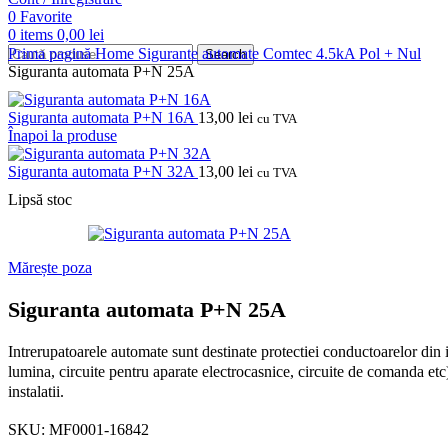
0
Favorite
0
items
0,00
lei
Prima pagină
Home
Sigurante automate
Comtec
4.5kA
Pol + Nul
Search
Siguranta automata P+N 25A
Siguranta automata P+N 16A
13,00
lei
cu TVA
Înapoi la produse
Siguranta automata P+N 32A
13,00
lei
cu TVA
Lipsă stoc
Mărește poza
Siguranta automata P+N 25A
Intrerupatoarele automate sunt destinate protectiei conductoarelor din in
lumina, circuite pentru aparate electrocasnice, circuite de comanda etc)
instalatii.
SKU:
MF0001-16842