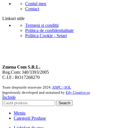
Contul meu
Contact
Linkuri utile
Termeni si conditii
Politica de confidentialitate
Politica Cookie - Setari
Zmena Com S.R.L.
Reg.Com: J40/3393/2005
C.I.F.: RO17268270
Toate drepturile rezervate
2024.
ANPC |
SOL
Ingeniously developed and sustained by
Edy Creative.ro
Închide
Search
Meniu
Categorii Produse
Lichidari de stoc