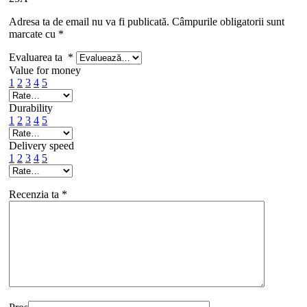
Adresa ta de email nu va fi publicată.
Câmpurile obligatorii sunt
marcate cu
*
Evaluarea ta
*
Value for money
1
2
3
4
5
Durability
1
2
3
4
5
Delivery speed
1
2
3
4
5
Recenzia ta
*