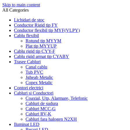
Skip to main content
All Categories
Lichidari de stoc
Conductor Rigid tip FY
Conductor flexibil tip MYF(VLPY)
Cablu flexibil
Rotund tip MYYM
Plat tip MYYUP
Cablu rigid tip CYY-F
Cablu rigid armat tip CYABY
Trasee Cabluri
Canal cablu
Tub PVC
Jgheab Metalic
Copex Metalic
Contori electrici
Cabluri si Conductori
Coaxial, Utp, Alarmare, Telefonic
Cabluri de sudura
Cabluri MCC-G
Cabluri RV-K
Cabluri fara halogen N2XH
Iluminat LED
Becuri LED