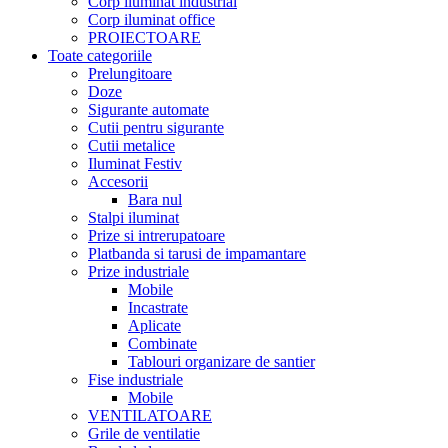
Corp iluminat industrial
Corp iluminat office
PROIECTOARE
Toate categoriile
Prelungitoare
Doze
Sigurante automate
Cutii pentru sigurante
Cutii metalice
Iluminat Festiv
Accesorii
Bara nul
Stalpi iluminat
Prize si intrerupatoare
Platbanda si tarusi de impamantare
Prize industriale
Mobile
Incastrate
Aplicate
Combinate
Tablouri organizare de santier
Fise industriale
Mobile
VENTILATOARE
Grile de ventilatie