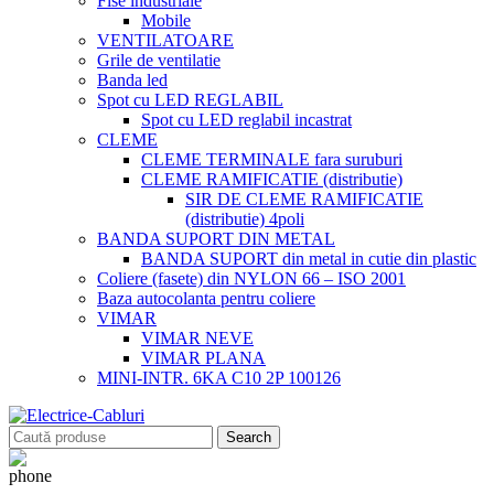
Fise industriale
Mobile
VENTILATOARE
Grile de ventilatie
Banda led
Spot cu LED REGLABIL
Spot cu LED reglabil incastrat
CLEME
CLEME TERMINALE fara suruburi
CLEME RAMIFICATIE (distributie)
SIR DE CLEME RAMIFICATIE
(distributie) 4poli
BANDA SUPORT DIN METAL
BANDA SUPORT din metal in cutie din plastic
Coliere (fasete) din NYLON 66 – ISO 2001
Baza autocolanta pentru coliere
VIMAR
VIMAR NEVE
VIMAR PLANA
MINI-INTR. 6KA C10 2P 100126
Search