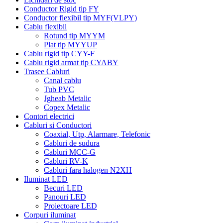
Conductor Rigid tip FY
Conductor flexibil tip MYF(VLPY)
Cablu flexibil
Rotund tip MYYM
Plat tip MYYUP
Cablu rigid tip CYY-F
Cablu rigid armat tip CYABY
Trasee Cabluri
Canal cablu
Tub PVC
Jgheab Metalic
Copex Metalic
Contori electrici
Cabluri si Conductori
Coaxial, Utp, Alarmare, Telefonic
Cabluri de sudura
Cabluri MCC-G
Cabluri RV-K
Cabluri fara halogen N2XH
Iluminat LED
Becuri LED
Panouri LED
Proiectoare LED
Corpuri iluminat