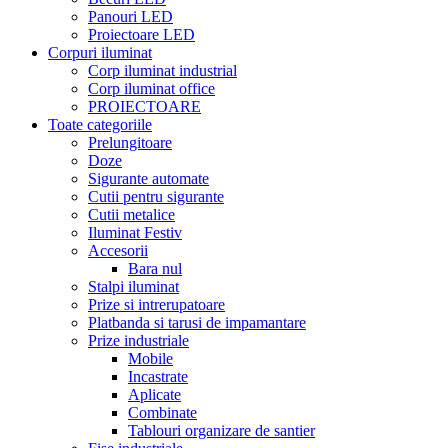
Panouri LED
Proiectoare LED
Corpuri iluminat
Corp iluminat industrial
Corp iluminat office
PROIECTOARE
Toate categoriile
Prelungitoare
Doze
Sigurante automate
Cutii pentru sigurante
Cutii metalice
Iluminat Festiv
Accesorii
Bara nul
Stalpi iluminat
Prize si intrerupatoare
Platbanda si tarusi de impamantare
Prize industriale
Mobile
Incastrate
Aplicate
Combinate
Tablouri organizare de santier