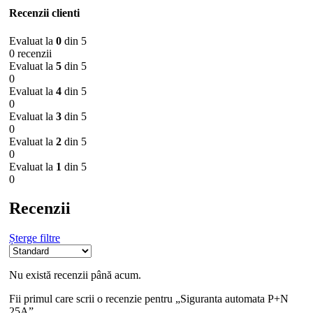
Recenzii clienti
Evaluat la
0
din 5
0 recenzii
Evaluat la
5
din 5
0
Evaluat la
4
din 5
0
Evaluat la
3
din 5
0
Evaluat la
2
din 5
0
Evaluat la
1
din 5
0
Recenzii
Șterge filtre
Nu există recenzii până acum.
Fii primul care scrii o recenzie pentru „Siguranta automata P+N
25A”