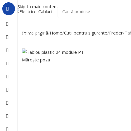
Skip to main content
Acasa
Despre Noi
Lichidari De Stoc
Toate Categoriile
Prima pagină
Home
Cutii pentru sigurante
Freder
Tab
Mărește poza