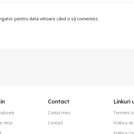
avigator pentru data viitoare când o să comentez.
in
Contact
Linkuri 
odusele
Contul meu
Termeni si 
de retur
Contact
Politica de
t
Politica Co