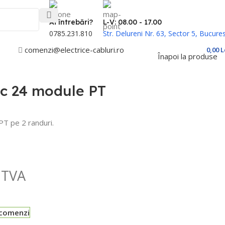
Ai întrebări?
L-V: 08.00 - 17.00
0785.231.810
Str. Delureni Nr. 63, Sector 5, Bucures
comenzi@electrice-cabluri.ro
Cont / Înregistrare
0,00
L
Înapoi la produse
ic 24 module PT
PT pe 2 randuri.
 TVA
-comenzi