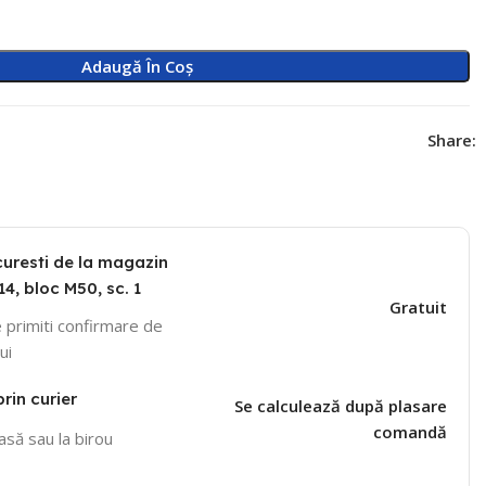
Adaugă În Coș
Share:
curesti de la magazin
14, bloc M50, sc. 1
Gratuit
 primiti confirmare de
ui
prin curier
Se calculează după plasare
comandă
casă sau la birou