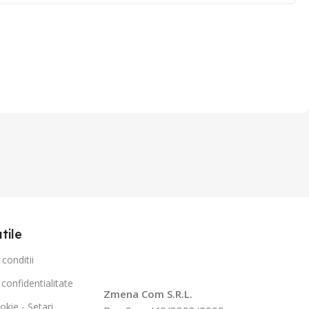
utile
conditii
 confidentialitate
Zmena Com S.R.L.
okie - Setari