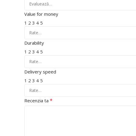
Value for money
1
2
3
4
5
Durability
1
2
3
4
5
Delivery speed
1
2
3
4
5
*
Recenzia ta