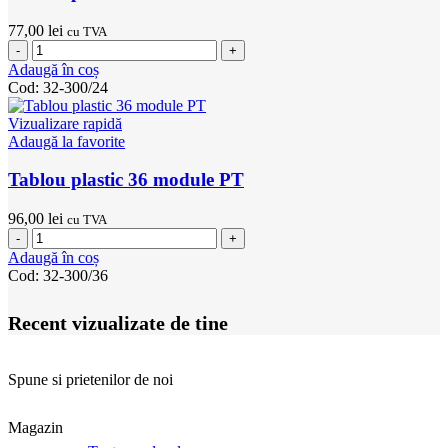
77,00
lei
cu TVA
Cantitate
Tablou
Adaugă în coș
plastic
Cod:
32-300/24
24
module
Vizualizare rapidă
PT
Adaugă la favorite
Tablou plastic 36 module PT
96,00
lei
cu TVA
Cantitate
Tablou
Adaugă în coș
plastic
Cod:
32-300/36
36
module
Recent vizualizate de tine
PT
Spune si prietenilor de noi
Magazin