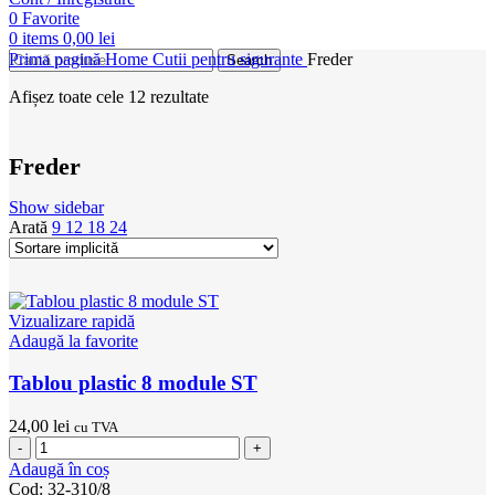
0
Favorite
0
items
0,00
lei
Prima pagină
Home
Cutii pentru sigurante
Freder
Search
Afișez toate cele 12 rezultate
Freder
Show sidebar
Arată
9
12
18
24
Vizualizare rapidă
Adaugă la favorite
Tablou plastic 8 module ST
24,00
lei
cu TVA
Cantitate
Tablou
Adaugă în coș
plastic
Cod:
32-310/8