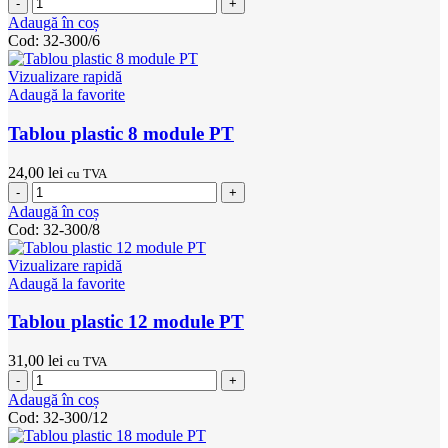
Cantitate
Tablou
Adaugă în coș
plastic
Cod:
32-300/6
6
module
Vizualizare rapidă
PT
Adaugă la favorite
Tablou plastic 8 module PT
24,00
lei
cu TVA
Cantitate
Tablou
Adaugă în coș
plastic
Cod:
32-300/8
8
module
Vizualizare rapidă
PT
Adaugă la favorite
Tablou plastic 12 module PT
31,00
lei
cu TVA
Cantitate
Tablou
Adaugă în coș
plastic
Cod:
32-300/12
12