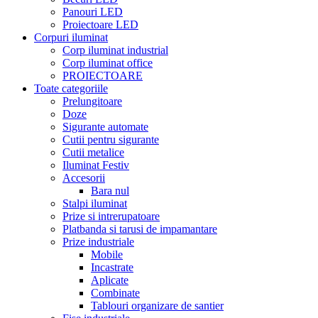
Panouri LED
Proiectoare LED
Corpuri iluminat
Corp iluminat industrial
Corp iluminat office
PROIECTOARE
Toate categoriile
Prelungitoare
Doze
Sigurante automate
Cutii pentru sigurante
Cutii metalice
Iluminat Festiv
Accesorii
Bara nul
Stalpi iluminat
Prize si intrerupatoare
Platbanda si tarusi de impamantare
Prize industriale
Mobile
Incastrate
Aplicate
Combinate
Tablouri organizare de santier