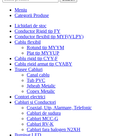
Meniu
Categorii Produse
Lichidari de stoc
Conductor Rigid tip FY
Conductor flexibil tip MYF(VLPY)
Cablu flexibil
Rotund tip MYYM
Plat tip MYYUP
Cablu rigid tip CYY-F
Cablu rigid armat tip CYABY
Trasee Cabluri
Canal cablu
Tub PVC
Jgheab Metalic
Copex Metalic
Contori electrici
Cabluri si Conductori
Coaxial, Utp, Alarmare, Telefonic
Cabluri de sudura
Cabluri MCC-G
Cabluri RV-K
Cabluri fara halogen N2XH
Iluminat LED