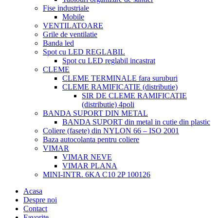
Fise industriale
Mobile
VENTILATOARE
Grile de ventilatie
Banda led
Spot cu LED REGLABIL
Spot cu LED reglabil incastrat
CLEME
CLEME TERMINALE fara suruburi
CLEME RAMIFICATIE (distributie)
SIR DE CLEME RAMIFICATIE
(distributie) 4poli
BANDA SUPORT DIN METAL
BANDA SUPORT din metal in cutie din plastic
Coliere (fasete) din NYLON 66 – ISO 2001
Baza autocolanta pentru coliere
VIMAR
VIMAR NEVE
VIMAR PLANA
MINI-INTR. 6KA C10 2P 100126
Acasa
Despre noi
Contact
Favorite