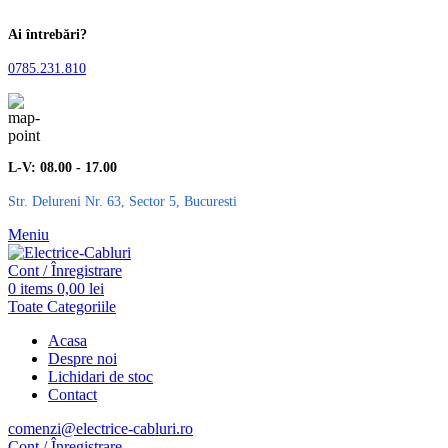
Ai întrebări?
0785.231.810
L-V: 08.00 - 17.00
Str. Delureni Nr. 63, Sector 5, Bucuresti
Meniu
Cont / Înregistrare
0
items
0,00
lei
Toate Categoriile
Acasa
Despre noi
Lichidari de stoc
Contact
comenzi@electrice-cabluri.ro
Cont / Înregistrare