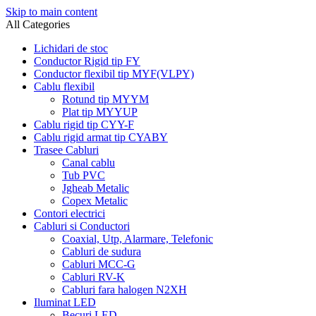
Skip to main content
All Categories
Lichidari de stoc
Conductor Rigid tip FY
Conductor flexibil tip MYF(VLPY)
Cablu flexibil
Rotund tip MYYM
Plat tip MYYUP
Cablu rigid tip CYY-F
Cablu rigid armat tip CYABY
Trasee Cabluri
Canal cablu
Tub PVC
Jgheab Metalic
Copex Metalic
Contori electrici
Cabluri si Conductori
Coaxial, Utp, Alarmare, Telefonic
Cabluri de sudura
Cabluri MCC-G
Cabluri RV-K
Cabluri fara halogen N2XH
Iluminat LED
Becuri LED