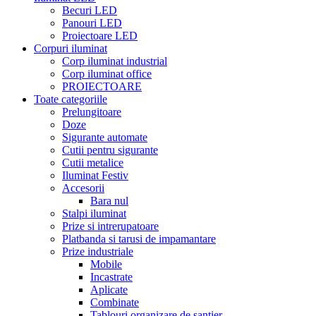
Becuri LED
Panouri LED
Proiectoare LED
Corpuri iluminat
Corp iluminat industrial
Corp iluminat office
PROIECTOARE
Toate categoriile
Prelungitoare
Doze
Sigurante automate
Cutii pentru sigurante
Cutii metalice
Iluminat Festiv
Accesorii
Bara nul
Stalpi iluminat
Prize si intrerupatoare
Platbanda si tarusi de impamantare
Prize industriale
Mobile
Incastrate
Aplicate
Combinate
Tablouri organizare de santier