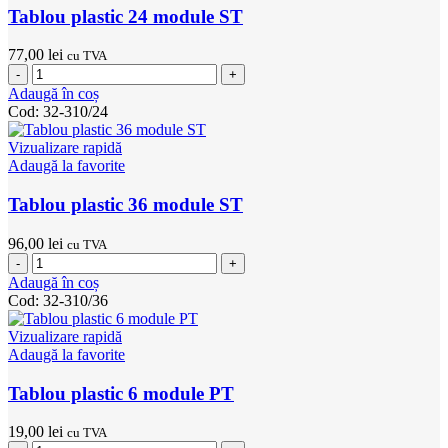
Tablou plastic 24 module ST
77,00
lei
cu TVA
Cantitate
Tablou
Adaugă în coș
plastic
Cod:
32-310/24
24
module
Vizualizare rapidă
ST
Adaugă la favorite
Tablou plastic 36 module ST
96,00
lei
cu TVA
Cantitate
Tablou
Adaugă în coș
plastic
Cod:
32-310/36
36
module
Vizualizare rapidă
ST
Adaugă la favorite
Tablou plastic 6 module PT
19,00
lei
cu TVA