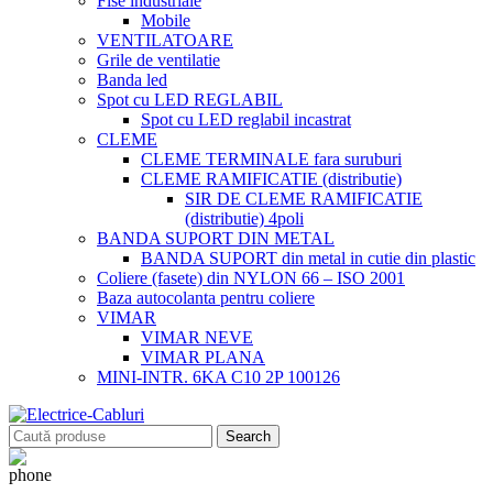
Fise industriale
Mobile
VENTILATOARE
Grile de ventilatie
Banda led
Spot cu LED REGLABIL
Spot cu LED reglabil incastrat
CLEME
CLEME TERMINALE fara suruburi
CLEME RAMIFICATIE (distributie)
SIR DE CLEME RAMIFICATIE
(distributie) 4poli
BANDA SUPORT DIN METAL
BANDA SUPORT din metal in cutie din plastic
Coliere (fasete) din NYLON 66 – ISO 2001
Baza autocolanta pentru coliere
VIMAR
VIMAR NEVE
VIMAR PLANA
MINI-INTR. 6KA C10 2P 100126
Search