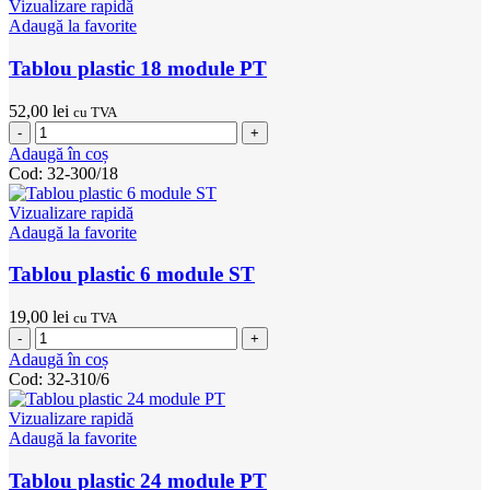
module
Vizualizare rapidă
PT
Adaugă la favorite
Tablou plastic 18 module PT
52,00
lei
cu TVA
Cantitate
Tablou
Adaugă în coș
plastic
Cod:
32-300/18
18
module
Vizualizare rapidă
PT
Adaugă la favorite
Tablou plastic 6 module ST
19,00
lei
cu TVA
Cantitate
Tablou
Adaugă în coș
plastic
Cod:
32-310/6
6
module
Vizualizare rapidă
ST
Adaugă la favorite
Tablou plastic 24 module PT