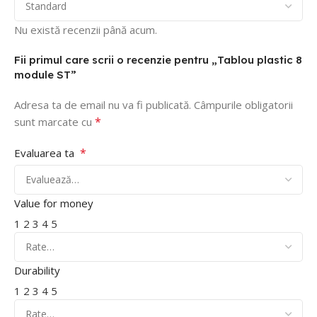
Nu există recenzii până acum.
Fii primul care scrii o recenzie pentru „Tablou plastic 8
module ST”
Adresa ta de email nu va fi publicată.
Câmpurile obligatorii
*
sunt marcate cu
*
Evaluarea ta
Value for money
1
2
3
4
5
Durability
1
2
3
4
5