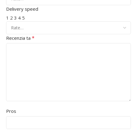
Delivery speed
1
2
3
4
5
*
Recenzia ta
Pros