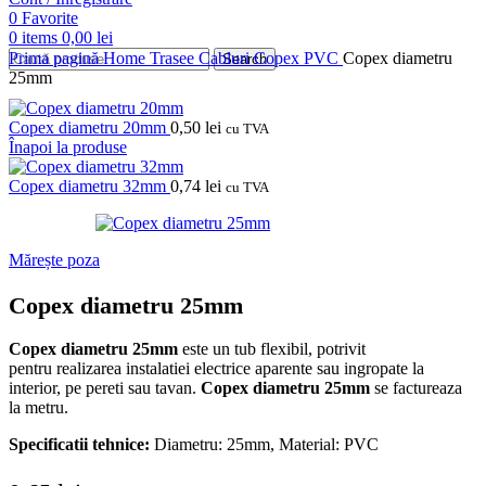
0
Favorite
0
items
0,00
lei
Prima pagină
Home
Trasee Cabluri
Copex PVC
Copex diametru
Search
25mm
Copex diametru 20mm
0,50
lei
cu TVA
Înapoi la produse
Copex diametru 32mm
0,74
lei
cu TVA
Mărește poza
Copex diametru 25mm
Copex diametru 25mm
este un tub flexibil, potrivit
pentru realizarea instalatiei electrice aparente sau ingropate la
interior, pe pereti sau tavan.
Copex diametru 25mm
se factureaza
la metru.
Specificatii tehnice:
Diametru: 25mm, Material: PVC