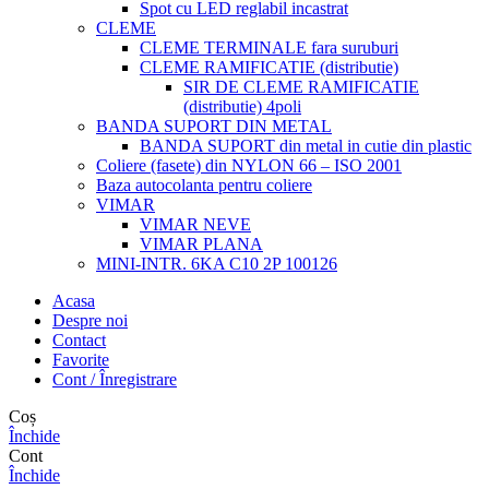
Spot cu LED reglabil incastrat
CLEME
CLEME TERMINALE fara suruburi
CLEME RAMIFICATIE (distributie)
SIR DE CLEME RAMIFICATIE
(distributie) 4poli
BANDA SUPORT DIN METAL
BANDA SUPORT din metal in cutie din plastic
Coliere (fasete) din NYLON 66 – ISO 2001
Baza autocolanta pentru coliere
VIMAR
VIMAR NEVE
VIMAR PLANA
MINI-INTR. 6KA C10 2P 100126
Acasa
Despre noi
Contact
Favorite
Cont / Înregistrare
Coș
Închide
Cont
Închide