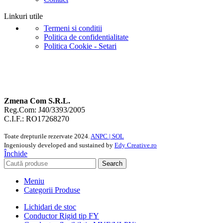
Linkuri utile
Termeni si conditii
Politica de confidentialitate
Politica Cookie - Setari
Zmena Com S.R.L.
Reg.Com: J40/3393/2005
C.I.F.: RO17268270
Toate drepturile rezervate
2024.
ANPC |
SOL
Ingeniously developed and sustained by
Edy Creative.ro
Închide
Search
Meniu
Categorii Produse
Lichidari de stoc
Conductor Rigid tip FY