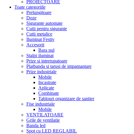
PROIECTOARE
Toate categoriile
Prelungitoare
Doze
Sigurante automate
Cutii pentru sigurante
Cutii metalice
Iluminat Festiv
Accesorii
Bara nul
Stalpi iluminat
Prize si intrerupatoare
Platbanda si tarusi de impamantare
Prize industriale
Mobile
Incastrate
Aplicate
Combinate
Tablouri organizare de santier
Fise industriale
Mobile
VENTILATOARE
Grile de ventilatie
Banda led
Spot cu LED REGLABIL