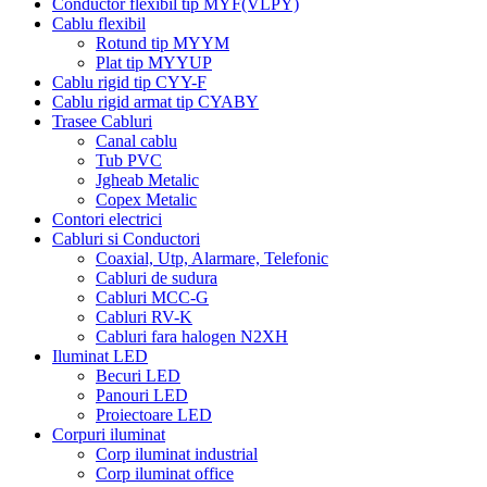
Conductor flexibil tip MYF(VLPY)
Cablu flexibil
Rotund tip MYYM
Plat tip MYYUP
Cablu rigid tip CYY-F
Cablu rigid armat tip CYABY
Trasee Cabluri
Canal cablu
Tub PVC
Jgheab Metalic
Copex Metalic
Contori electrici
Cabluri si Conductori
Coaxial, Utp, Alarmare, Telefonic
Cabluri de sudura
Cabluri MCC-G
Cabluri RV-K
Cabluri fara halogen N2XH
Iluminat LED
Becuri LED
Panouri LED
Proiectoare LED
Corpuri iluminat
Corp iluminat industrial
Corp iluminat office