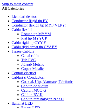
Skip to main content
All Categories
Lichidari de stoc
Conductor Rigid tip FY
Conductor flexibil tip MYF(VLPY)
Cablu flexibil
Rotund tip MYYM
Plat tip MYYUP
Cablu rigid tip CYY-F
Cablu rigid armat tip CYABY
Trasee Cabluri
Canal cablu
Tub PVC
Jgheab Metalic
Copex Metalic
Contori electrici
Cabluri si Conductori
Coaxial, Utp, Alarmare, Telefonic
Cabluri de sudura
Cabluri MCC-G
Cabluri RV-K
Cabluri fara halogen N2XH
Iluminat LED
Becuri LED