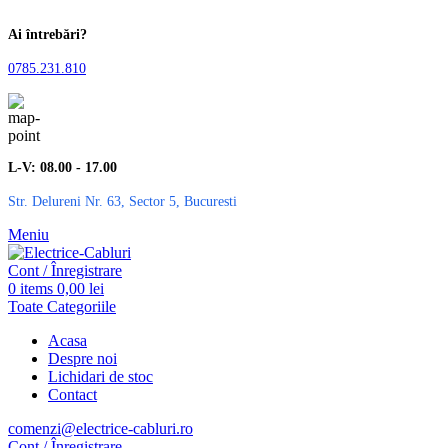
Ai întrebări?
0785.231.810
L-V: 08.00 - 17.00
Str. Delureni Nr. 63, Sector 5, Bucuresti
Meniu
Cont / Înregistrare
0
items
0,00
lei
Toate Categoriile
Acasa
Despre noi
Lichidari de stoc
Contact
comenzi@electrice-cabluri.ro
Cont / Înregistrare