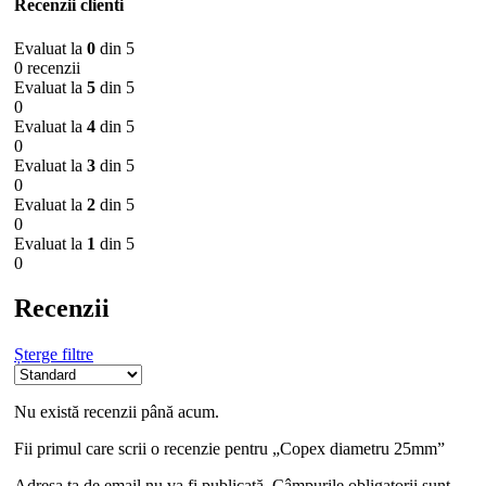
Recenzii clienti
Evaluat la
0
din 5
0 recenzii
Evaluat la
5
din 5
0
Evaluat la
4
din 5
0
Evaluat la
3
din 5
0
Evaluat la
2
din 5
0
Evaluat la
1
din 5
0
Recenzii
Șterge filtre
Nu există recenzii până acum.
Fii primul care scrii o recenzie pentru „Copex diametru 25mm”
Adresa ta de email nu va fi publicată.
Câmpurile obligatorii sunt