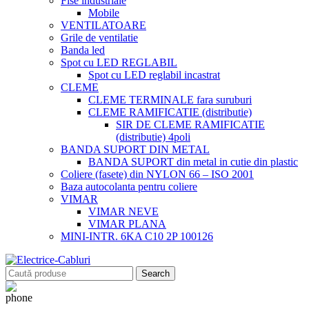
Fise industriale
Mobile
VENTILATOARE
Grile de ventilatie
Banda led
Spot cu LED REGLABIL
Spot cu LED reglabil incastrat
CLEME
CLEME TERMINALE fara suruburi
CLEME RAMIFICATIE (distributie)
SIR DE CLEME RAMIFICATIE
(distributie) 4poli
BANDA SUPORT DIN METAL
BANDA SUPORT din metal in cutie din plastic
Coliere (fasete) din NYLON 66 – ISO 2001
Baza autocolanta pentru coliere
VIMAR
VIMAR NEVE
VIMAR PLANA
MINI-INTR. 6KA C10 2P 100126
Search