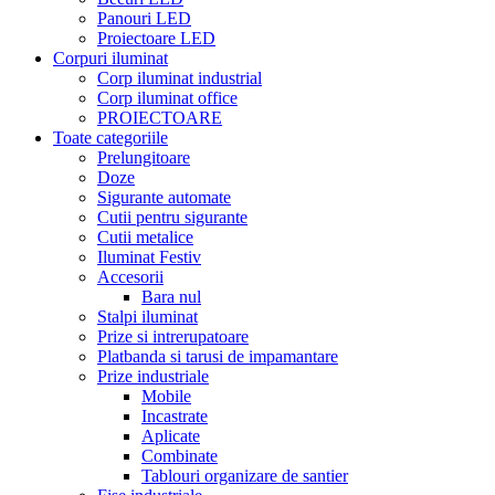
Panouri LED
Proiectoare LED
Corpuri iluminat
Corp iluminat industrial
Corp iluminat office
PROIECTOARE
Toate categoriile
Prelungitoare
Doze
Sigurante automate
Cutii pentru sigurante
Cutii metalice
Iluminat Festiv
Accesorii
Bara nul
Stalpi iluminat
Prize si intrerupatoare
Platbanda si tarusi de impamantare
Prize industriale
Mobile
Incastrate
Aplicate
Combinate
Tablouri organizare de santier