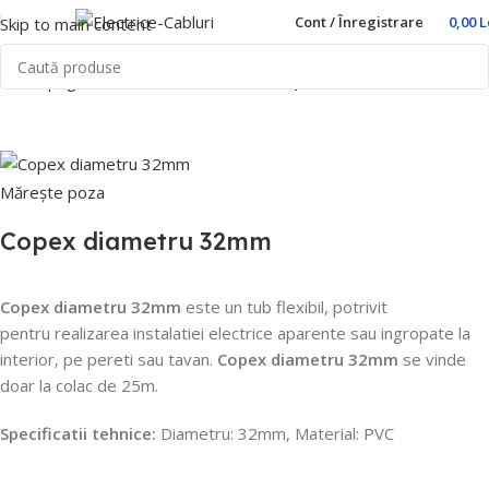
Cont / Înregistrare
0,00
L
Skip to main content
Prima pagină
Home
Trasee Cabluri
Copex PVC
Mărește poza
Copex diametru 32mm
Copex diametru 32mm
este un tub flexibil, potrivit
pentru realizarea instalatiei electrice aparente sau ingropate la
interior, pe pereti sau tavan.
Copex diametru 32mm
se vinde
doar la colac de 25m.
Specificatii tehnice:
Diametru: 32mm, Material: PVC