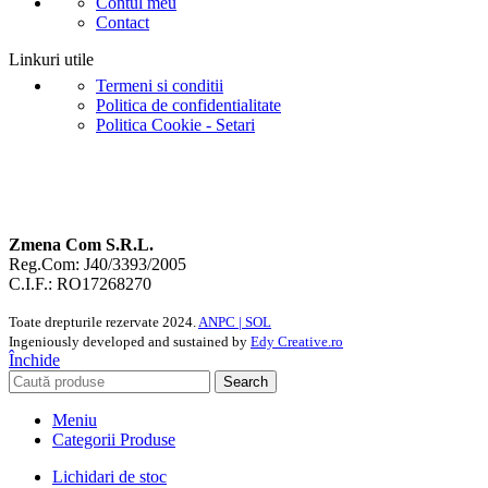
Contul meu
Contact
Linkuri utile
Termeni si conditii
Politica de confidentialitate
Politica Cookie - Setari
Zmena Com S.R.L.
Reg.Com: J40/3393/2005
C.I.F.: RO17268270
Toate drepturile rezervate
2024.
ANPC |
SOL
Ingeniously developed and sustained by
Edy Creative.ro
Închide
Search
Meniu
Categorii Produse
Lichidari de stoc