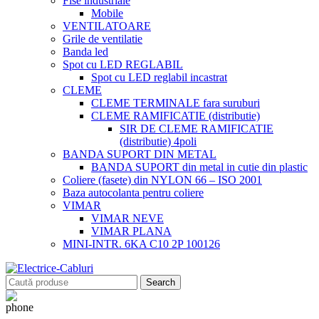
Fise industriale
Mobile
VENTILATOARE
Grile de ventilatie
Banda led
Spot cu LED REGLABIL
Spot cu LED reglabil incastrat
CLEME
CLEME TERMINALE fara suruburi
CLEME RAMIFICATIE (distributie)
SIR DE CLEME RAMIFICATIE
(distributie) 4poli
BANDA SUPORT DIN METAL
BANDA SUPORT din metal in cutie din plastic
Coliere (fasete) din NYLON 66 – ISO 2001
Baza autocolanta pentru coliere
VIMAR
VIMAR NEVE
VIMAR PLANA
MINI-INTR. 6KA C10 2P 100126
Search