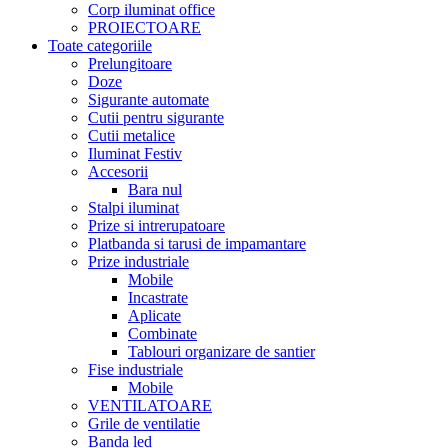
Corp iluminat office
PROIECTOARE
Toate categoriile
Prelungitoare
Doze
Sigurante automate
Cutii pentru sigurante
Cutii metalice
Iluminat Festiv
Accesorii
Bara nul
Stalpi iluminat
Prize si intrerupatoare
Platbanda si tarusi de impamantare
Prize industriale
Mobile
Incastrate
Aplicate
Combinate
Tablouri organizare de santier
Fise industriale
Mobile
VENTILATOARE
Grile de ventilatie
Banda led