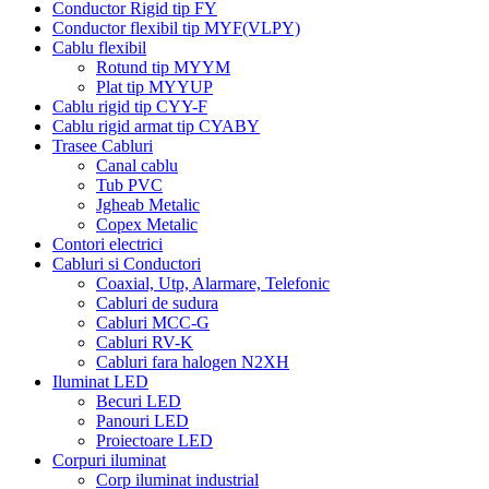
Conductor Rigid tip FY
Conductor flexibil tip MYF(VLPY)
Cablu flexibil
Rotund tip MYYM
Plat tip MYYUP
Cablu rigid tip CYY-F
Cablu rigid armat tip CYABY
Trasee Cabluri
Canal cablu
Tub PVC
Jgheab Metalic
Copex Metalic
Contori electrici
Cabluri si Conductori
Coaxial, Utp, Alarmare, Telefonic
Cabluri de sudura
Cabluri MCC-G
Cabluri RV-K
Cabluri fara halogen N2XH
Iluminat LED
Becuri LED
Panouri LED
Proiectoare LED
Corpuri iluminat
Corp iluminat industrial