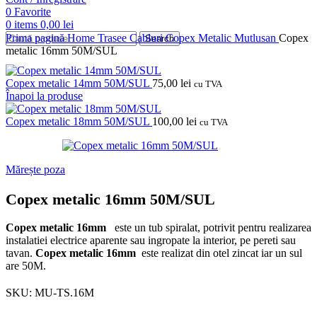
0
Favorite
0
items
0,00
lei
Prima pagină
Home
Trasee Cabluri
Copex Metalic
Mutlusan
Copex
Search
metalic 16mm 50M/SUL
Copex metalic 14mm 50M/SUL
75,00
lei
cu TVA
Înapoi la produse
Copex metalic 18mm 50M/SUL
100,00
lei
cu TVA
Mărește poza
Copex metalic 16mm 50M/SUL
Copex metalic 16mm
este un tub spiralat, potrivit pentru realizarea
instalatiei electrice aparente sau ingropate la interior, pe pereti sau
tavan.
Copex metalic 16mm
este realizat din otel zincat iar un sul
are 50M.
SKU:
MU-TS.16M