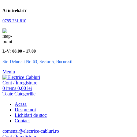
Ai întrebări?
0785.231.810
L-V: 08.00 - 17.00
Str. Delureni Nr. 63, Sector 5, Bucuresti
Meniu
Cont / Înregistrare
0
items
0,00
lei
Toate Categoriile
Acasa
Despre noi
Lichidari de stoc
Contact
comenzi@electrice-cabluri.ro
Cont / Înregistrare