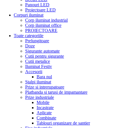
Panouri LED
Proiectoare LED
Corpuri iluminat
Corp iluminat industrial
Corp iluminat office
PROIECTOARE
Toate categoriile
Prelungitoare
Doze
Sigurante automate
Cutii pentru sigurante
Cutii metalice
Iluminat Festiv
Accesorii
Bara nul
Stalpi iluminat
Prize si intrerupatoare
Platbanda si tarusi de impamantare
Prize industriale
Mobile
Incastrate
Aplicate
Combinate
Tablouri organizare de santier