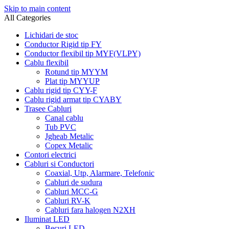
Skip to main content
All Categories
Lichidari de stoc
Conductor Rigid tip FY
Conductor flexibil tip MYF(VLPY)
Cablu flexibil
Rotund tip MYYM
Plat tip MYYUP
Cablu rigid tip CYY-F
Cablu rigid armat tip CYABY
Trasee Cabluri
Canal cablu
Tub PVC
Jgheab Metalic
Copex Metalic
Contori electrici
Cabluri si Conductori
Coaxial, Utp, Alarmare, Telefonic
Cabluri de sudura
Cabluri MCC-G
Cabluri RV-K
Cabluri fara halogen N2XH
Iluminat LED
Becuri LED