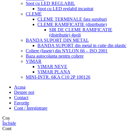
Spot cu LED REGLABIL
Spot cu LED reglabil incastrat
CLEME
CLEME TERMINALE fara suruburi
CLEME RAMIFICATIE (distributie)
SIR DE CLEME RAMIFICATIE
(distributie) 4poli
BANDA SUPORT DIN METAL
BANDA SUPORT din metal in cutie din plastic
Coliere (fasete) din NYLON 66 – ISO 2001
Baza autocolanta pentru coliere
VIMAR
VIMAR NEVE
VIMAR PLANA
MINI-INTR. 6KA C10 2P 100126
Acasa
Despre noi
Contact
Favorite
Cont / Înregistrare
Coș
Închide
Cont