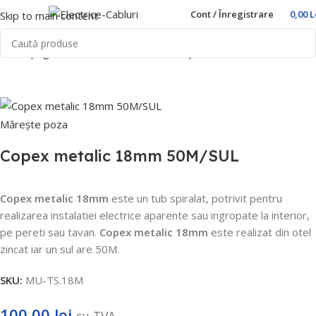
Cont / Înregistrare
0,00
L
Skip to main content
Prima pagină
Home
Trasee Cabluri
Copex Metalic
Mutlusan
Mărește poza
Copex metalic 18mm 50M/SUL
Copex metalic 18mm
este un tub spiralat, potrivit pentru
realizarea instalatiei electrice aparente sau ingropate la interior,
pe pereti sau tavan.
Copex metalic 18mm
este realizat din otel
zincat iar un sul are 50M.
SKU:
MU-TS.18M
100,00
lei
cu TVA