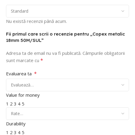
Nu există recenzii până acum.
Fii primul care scrii o recenzie pentru „Copex metalic
18mm 50M/SUL”
Adresa ta de email nu va fi publicată.
Câmpurile obligatorii
*
sunt marcate cu
*
Evaluarea ta
Value for money
1
2
3
4
5
Durability
1
2
3
4
5