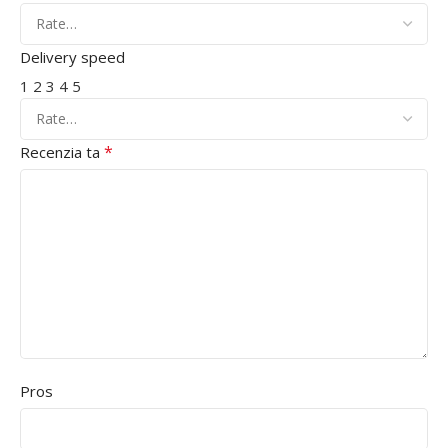
Delivery speed
1
2
3
4
5
*
Recenzia ta
Pros