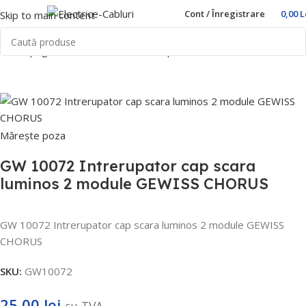
Cont / Înregistrare
0,00
L
Skip to main content
Prima pagină
Home
Prize si intrerupatoare
Gewiss
Chorus
Mărește poza
GW 10072 Intrerupator cap scara
luminos 2 module GEWISS CHORUS
GW 10072 Intrerupator cap scara luminos 2 module GEWISS
CHORUS
SKU:
GW10072
25,00
lei
cu TVA