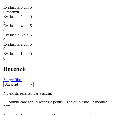
Evaluat la
0
din 5
0 recenzii
Evaluat la
5
din 5
0
Evaluat la
4
din 5
0
Evaluat la
3
din 5
0
Evaluat la
2
din 5
0
Evaluat la
1
din 5
0
Recenzii
Șterge filtre
Nu există recenzii până acum.
Fii primul care scrii o recenzie pentru „Tablou plastic 12 module
PT”