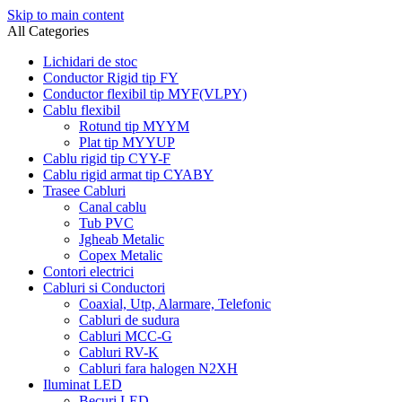
Skip to main content
All Categories
Lichidari de stoc
Conductor Rigid tip FY
Conductor flexibil tip MYF(VLPY)
Cablu flexibil
Rotund tip MYYM
Plat tip MYYUP
Cablu rigid tip CYY-F
Cablu rigid armat tip CYABY
Trasee Cabluri
Canal cablu
Tub PVC
Jgheab Metalic
Copex Metalic
Contori electrici
Cabluri si Conductori
Coaxial, Utp, Alarmare, Telefonic
Cabluri de sudura
Cabluri MCC-G
Cabluri RV-K
Cabluri fara halogen N2XH
Iluminat LED
Becuri LED