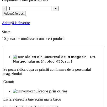
Cantitate
Tablou
Adaugă în coș
plastic
12
Adaugă la favorite
module
PT
Share:
10
persoane urmăresc acum acest produs!
Ridica din Bucuresti de la magazin - Str.
Margeanului nr. 14, bloc M50, sc. 1
Se poate ridica dupa ce primiti confirmare de la personalul
magazinului
Gratuit
Livrare prin curier
Livrare direct la tine acasă sau la birou