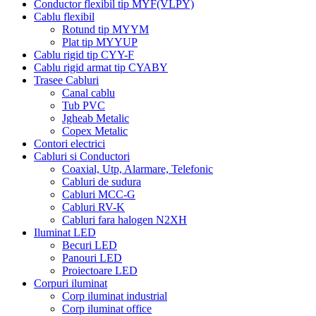
Conductor flexibil tip MYF(VLPY)
Cablu flexibil
Rotund tip MYYM
Plat tip MYYUP
Cablu rigid tip CYY-F
Cablu rigid armat tip CYABY
Trasee Cabluri
Canal cablu
Tub PVC
Jgheab Metalic
Copex Metalic
Contori electrici
Cabluri si Conductori
Coaxial, Utp, Alarmare, Telefonic
Cabluri de sudura
Cabluri MCC-G
Cabluri RV-K
Cabluri fara halogen N2XH
Iluminat LED
Becuri LED
Panouri LED
Proiectoare LED
Corpuri iluminat
Corp iluminat industrial
Corp iluminat office