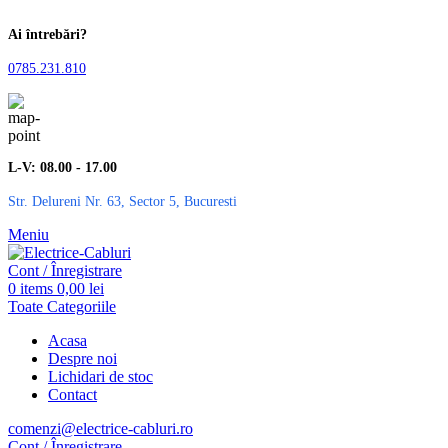
Ai întrebări?
0785.231.810
L-V: 08.00 - 17.00
Str. Delureni Nr. 63, Sector 5, Bucuresti
Meniu
Cont / Înregistrare
0
items
0,00
lei
Toate Categoriile
Acasa
Despre noi
Lichidari de stoc
Contact
comenzi@electrice-cabluri.ro
Cont / Înregistrare