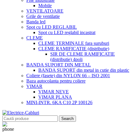
Fise industriale
Mobile
VENTILATOARE
Grile de ventilatie
Banda led
Spot cu LED REGLABIL
Spot cu LED reglabil incastrat
CLEME
CLEME TERMINALE fara suruburi
CLEME RAMIFICATIE (distributie)
SIR DE CLEME RAMIFICATIE
(distributie) 4poli
BANDA SUPORT DIN METAL
BANDA SUPORT din metal in cutie din plastic
Coliere (fasete) din NYLON 66 – ISO 2001
Baza autocolanta pentru coliere
VIMAR
VIMAR NEVE
VIMAR PLANA
MINI-INTR. 6KA C10 2P 100126
Search