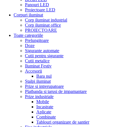
Panouri LED
Proiectoare LED
Corpuri iluminat
Corp iluminat industrial
Corp iluminat office
PROIECTOARE
Toate categoriile
Prelungitoare
Doze
Sigurante automate
Cutii pentru sigurante
Cutii metalice
Iluminat Festiv
Accesorii
Bara nul
Stalpi iluminat
Prize si intrerupatoare
Platbanda si tarusi de impamantare
Prize industriale
Mobile
Incastrate
Aplicate
Combinate
Tablouri organizare de santier