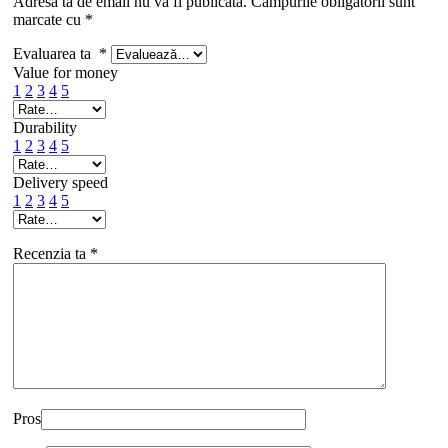
Adresa ta de email nu va fi publicată.
Câmpurile obligatorii sunt
marcate cu
*
Evaluarea ta
*
Value for money
1
2
3
4
5
Durability
1
2
3
4
5
Delivery speed
1
2
3
4
5
Recenzia ta
*
Pros