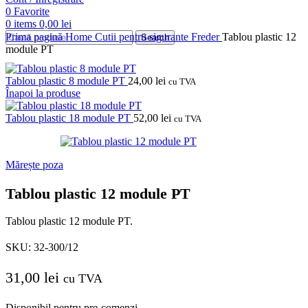
0
Favorite
0
items
0,00
lei
Prima pagină
Home
Cutii pentru sigurante
Freder
Tablou plastic 12
Search
module PT
Tablou plastic 8 module PT
24,00
lei
cu TVA
Înapoi la produse
Tablou plastic 18 module PT
52,00
lei
cu TVA
Mărește poza
Tablou plastic 12 module PT
Tablou plastic 12 module PT.
SKU:
32-300/12
31,00
lei
cu TVA
Disponibil pentru pre-comenzi