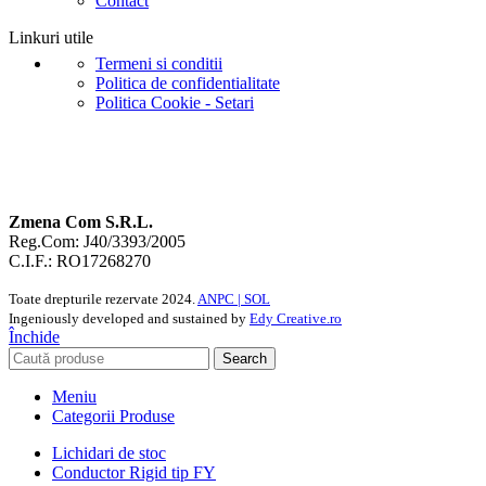
Contact
Linkuri utile
Termeni si conditii
Politica de confidentialitate
Politica Cookie - Setari
Zmena Com S.R.L.
Reg.Com: J40/3393/2005
C.I.F.: RO17268270
Toate drepturile rezervate
2024.
ANPC |
SOL
Ingeniously developed and sustained by
Edy Creative.ro
Închide
Search
Meniu
Categorii Produse
Lichidari de stoc
Conductor Rigid tip FY