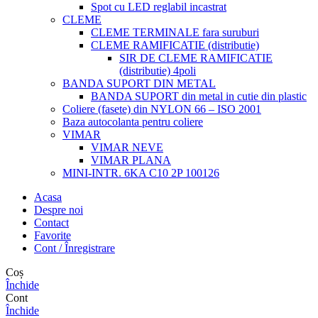
Spot cu LED reglabil incastrat
CLEME
CLEME TERMINALE fara suruburi
CLEME RAMIFICATIE (distributie)
SIR DE CLEME RAMIFICATIE
(distributie) 4poli
BANDA SUPORT DIN METAL
BANDA SUPORT din metal in cutie din plastic
Coliere (fasete) din NYLON 66 – ISO 2001
Baza autocolanta pentru coliere
VIMAR
VIMAR NEVE
VIMAR PLANA
MINI-INTR. 6KA C10 2P 100126
Acasa
Despre noi
Contact
Favorite
Cont / Înregistrare
Coș
Închide
Cont
Închide