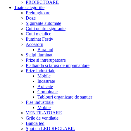
PROIECTOARE
Toate categoriile
Prelungitoare
Doze
Sigurante automate
Cutii pentru sigurante
Cutii metalice
Iluminat Festiv
Accesorii
Bara nul
Stalpi iluminat
Prize si intrerupatoare
Platbanda si tarusi de impamantare
Prize industriale
Mobile
Incastrate
Aplicate
Combinate
Tablouri organizare de santier
Fise industriale
Mobile
VENTILATOARE
Grile de ventilatie
Banda led
Spot cu LED REGLABIL