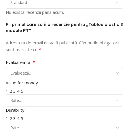
Nu există recenzii până acum.
Fii primul care scrii o recenzie pentru „Tablou plastic 8
module PT”
Adresa ta de email nu va fi publicată.
Câmpurile obligatorii
*
sunt marcate cu
*
Evaluarea ta
Value for money
1
2
3
4
5
Durability
1
2
3
4
5