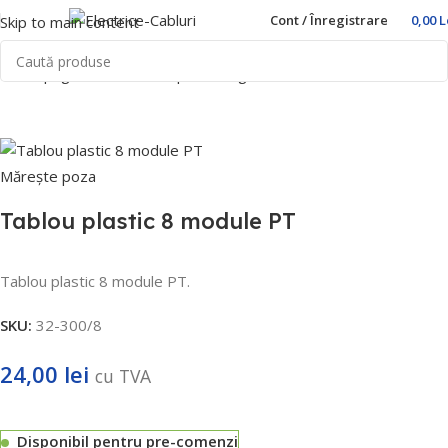
Cont / Înregistrare
0,00
L
Skip to main content
Prima pagină
Home
Cutii pentru sigurante
Freder
Mărește poza
Tablou plastic 8 module PT
Tablou plastic 8 module PT.
SKU:
32-300/8
24,00
lei
cu TVA
Disponibil pentru pre-comenzi