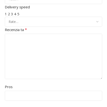
Delivery speed
1
2
3
4
5
*
Recenzia ta
Pros