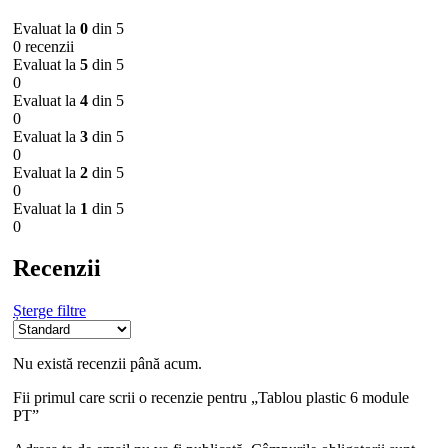
Evaluat la
0
din 5
0 recenzii
Evaluat la
5
din 5
0
Evaluat la
4
din 5
0
Evaluat la
3
din 5
0
Evaluat la
2
din 5
0
Evaluat la
1
din 5
0
Recenzii
Șterge filtre
Nu există recenzii până acum.
Fii primul care scrii o recenzie pentru „Tablou plastic 6 module
PT”