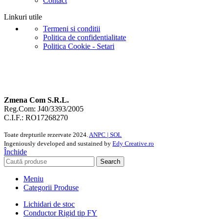
Contact
Linkuri utile
Termeni si conditii
Politica de confidentialitate
Politica Cookie - Setari
Zmena Com S.R.L.
Reg.Com: J40/3393/2005
C.I.F.: RO17268270
Toate drepturile rezervate
2024.
ANPC |
SOL
Ingeniously developed and sustained by
Edy Creative.ro
Închide
Search
Meniu
Categorii Produse
Lichidari de stoc
Conductor Rigid tip FY