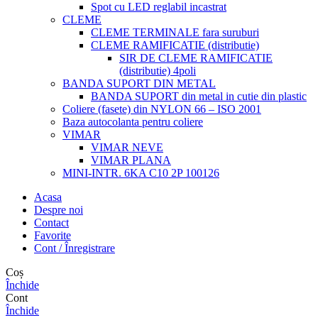
Spot cu LED reglabil incastrat
CLEME
CLEME TERMINALE fara suruburi
CLEME RAMIFICATIE (distributie)
SIR DE CLEME RAMIFICATIE
(distributie) 4poli
BANDA SUPORT DIN METAL
BANDA SUPORT din metal in cutie din plastic
Coliere (fasete) din NYLON 66 – ISO 2001
Baza autocolanta pentru coliere
VIMAR
VIMAR NEVE
VIMAR PLANA
MINI-INTR. 6KA C10 2P 100126
Acasa
Despre noi
Contact
Favorite
Cont / Înregistrare
Coș
Închide
Cont
Închide