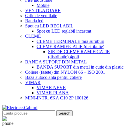
Fise industriale
Mobile
VENTILATOARE
Grile de ventilatie
Banda led
Spot cu LED REGLABIL
Spot cu LED reglabil incastrat
CLEME
CLEME TERMINALE fara suruburi
CLEME RAMIFICATIE (distributie)
SIR DE CLEME RAMIFICATIE
(distributie) 4poli
BANDA SUPORT DIN METAL
BANDA SUPORT din metal in cutie din plastic
Coliere (fasete) din NYLON 66 – ISO 2001
Baza autocolanta pentru coliere
VIMAR
VIMAR NEVE
VIMAR PLANA
MINI-INTR. 6KA C10 2P 100126
Search