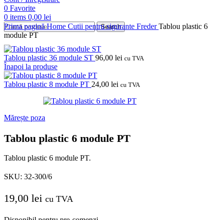
0
Favorite
0
items
0,00
lei
Prima pagină
Home
Cutii pentru sigurante
Freder
Tablou plastic 6
Search
module PT
Tablou plastic 36 module ST
96,00
lei
cu TVA
Înapoi la produse
Tablou plastic 8 module PT
24,00
lei
cu TVA
Mărește poza
Tablou plastic 6 module PT
Tablou plastic 6 module PT.
SKU:
32-300/6
19,00
lei
cu TVA
Disponibil pentru pre-comenzi