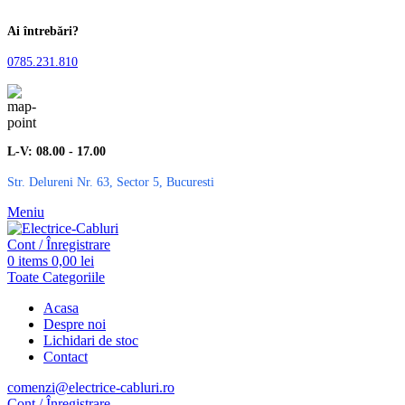
Ai întrebări?
0785.231.810
L-V: 08.00 - 17.00
Str. Delureni Nr. 63, Sector 5, Bucuresti
Meniu
Cont / Înregistrare
0
items
0,00
lei
Toate Categoriile
Acasa
Despre noi
Lichidari de stoc
Contact
comenzi@electrice-cabluri.ro
Cont / Înregistrare