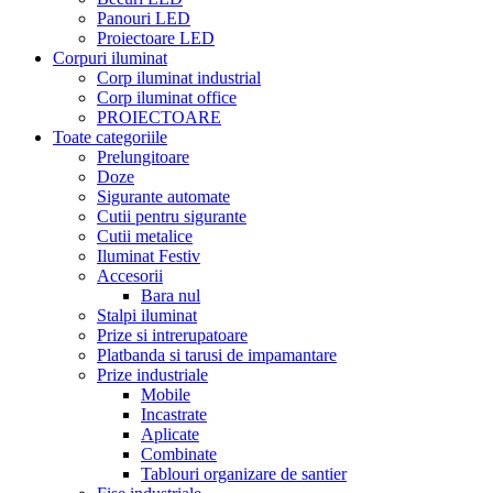
Panouri LED
Proiectoare LED
Corpuri iluminat
Corp iluminat industrial
Corp iluminat office
PROIECTOARE
Toate categoriile
Prelungitoare
Doze
Sigurante automate
Cutii pentru sigurante
Cutii metalice
Iluminat Festiv
Accesorii
Bara nul
Stalpi iluminat
Prize si intrerupatoare
Platbanda si tarusi de impamantare
Prize industriale
Mobile
Incastrate
Aplicate
Combinate
Tablouri organizare de santier