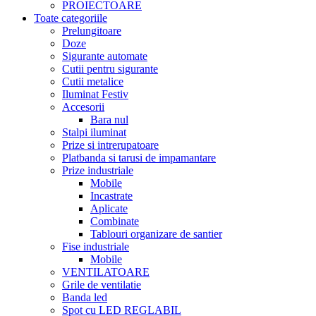
PROIECTOARE
Toate categoriile
Prelungitoare
Doze
Sigurante automate
Cutii pentru sigurante
Cutii metalice
Iluminat Festiv
Accesorii
Bara nul
Stalpi iluminat
Prize si intrerupatoare
Platbanda si tarusi de impamantare
Prize industriale
Mobile
Incastrate
Aplicate
Combinate
Tablouri organizare de santier
Fise industriale
Mobile
VENTILATOARE
Grile de ventilatie
Banda led
Spot cu LED REGLABIL