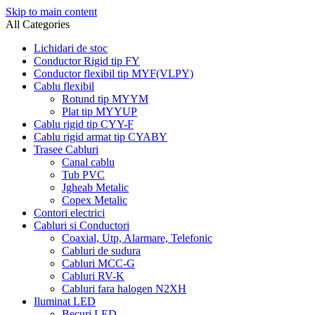
Skip to main content
All Categories
Lichidari de stoc
Conductor Rigid tip FY
Conductor flexibil tip MYF(VLPY)
Cablu flexibil
Rotund tip MYYM
Plat tip MYYUP
Cablu rigid tip CYY-F
Cablu rigid armat tip CYABY
Trasee Cabluri
Canal cablu
Tub PVC
Jgheab Metalic
Copex Metalic
Contori electrici
Cabluri si Conductori
Coaxial, Utp, Alarmare, Telefonic
Cabluri de sudura
Cabluri MCC-G
Cabluri RV-K
Cabluri fara halogen N2XH
Iluminat LED
Becuri LED