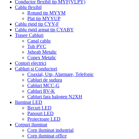
Conductor flexibil tip MYF(VLPY)
Cablu flexibil
Rotund tip MYYM
Plat tip MYYUP
Cablu rigid tip CYY-F
Cablu rigid armat tip CYABY
Trasee Cabluri
Canal cablu
Tub PVC
Jgheab Metalic
Copex Metalic
Contori electrici
Cabluri si Conductori
Coaxial, Utp, Alarmare, Telefonic
Cabluri de sudura
Cabluri MCC-G
Cabluri RV-K
Cabluri fara halogen N2XH
Iluminat LED
Becuri LED
Panouri LED
Proiectoare LED
Corpuri iluminat
Corp iluminat industrial
Corp iluminat office