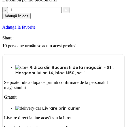
Cantitate
Tablou
Adaugă în coș
plastic
6
Adaugă la favorite
module
PT
Share:
19
persoane urmăresc acum acest produs!
Ridica din Bucuresti de la magazin - Str.
Margeanului nr. 14, bloc M50, sc. 1
Se poate ridica dupa ce primiti confirmare de la personalul
magazinului
Gratuit
Livrare prin curier
Livrare direct la tine acasă sau la birou