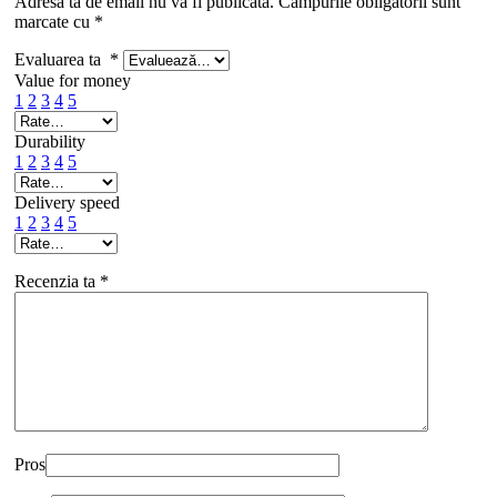
Adresa ta de email nu va fi publicată.
Câmpurile obligatorii sunt
marcate cu
*
Evaluarea ta
*
Value for money
1
2
3
4
5
Durability
1
2
3
4
5
Delivery speed
1
2
3
4
5
Recenzia ta
*
Pros