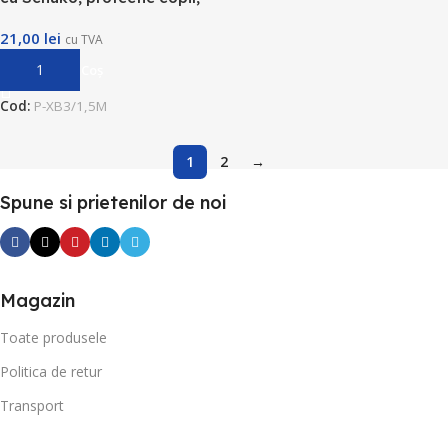
1.5m
21,00
lei
cu TVA
Adaugă În Coș
Cod:
P-XB3/1,5M
1
2
→
Spune si prietenilor de noi
Magazin
Toate produsele
Politica de retur
Transport