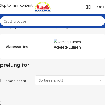
Skip to main content
0,00
L
Prima pagină
Produse etichetate „prelungitor”
Accessories
Adeleq-Lumen
C
prelungitor
Show sidebar