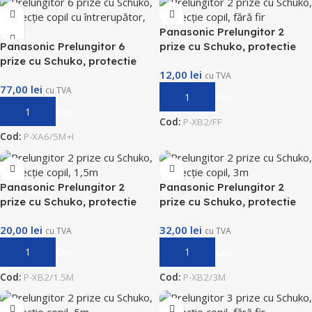
Panasonic Prelungitor 2
Panasonic Prelungitor 6
prize cu Schuko, protectie
prize cu Schuko, protectie
copil, fara fir
12,00
lei
copil cu intrerupator, 5m
cu TVA
77,00
lei
cu TVA
Adaugă În Coș
Adaugă În Coș
Cod:
P-XB2/FF
Cod:
P-XA6/5M+I
Panasonic Prelungitor 2
Panasonic Prelungitor 2
prize cu Schuko, protectie
prize cu Schuko, protectie
copil, 1.5m
copil, 3m
20,00
lei
32,00
lei
cu TVA
cu TVA
Adaugă În Coș
Adaugă În Coș
Cod:
P-XB2/1.5M
Cod:
P-XB2/3M