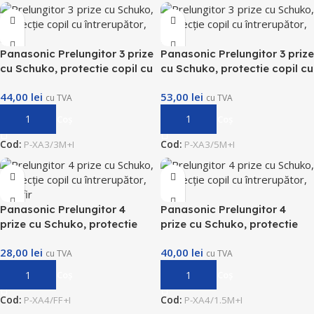
Panasonic Prelungitor 3 prize
Panasonic Prelungitor 3 prize
cu Schuko, protectie copil cu
cu Schuko, protectie copil cu
intrerupator, 3m
intrerupator, 5m
44,00
lei
53,00
lei
cu TVA
cu TVA
Adaugă În Coș
Adaugă În Coș
Cod:
P-XA3/3M+I
Cod:
P-XA3/5M+I
Panasonic Prelungitor 4
Panasonic Prelungitor 4
prize cu Schuko, protectie
prize cu Schuko, protectie
copil cu intrerupator, fara fir
copil cu intrerupator, 1,5m
28,00
lei
40,00
lei
cu TVA
cu TVA
Adaugă În Coș
Adaugă În Coș
Cod:
P-XA4/FF+I
Cod:
P-XA4/1.5M+I