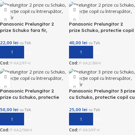
Panasonic Prelungitor 2
Panasonic Prelungitor 2
prize Schuko fara fir,
prize Schuko, protectie copil
protectie copil cu
cu intrerupator, 3m
22,00
lei
40,00
lei
intrerupator
cu TVA
cu TVA
Adaugă În Coș
Adaugă În Coș
Cod:
P-XA2/FF+I
Cod:
P-XA2/3M+I
Panasonic Prelungitor 2
Panasonic Prelungitor 3 prize
prize cu Schuko, protectie
cu Schuko, protectie copil cu
copil cu intrerupator, 5m
intrerupator, fara fir
50,00
lei
25,00
lei
cu TVA
cu TVA
Adaugă În Coș
Adaugă În Coș
Cod:
P-XA2/5M+I
Cod:
P-XA3/FF+I